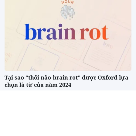
Tại sao "thối não-brain rot" được Oxford lựa
chọn là từ của năm 2024
"Thối não-brain rot" từ nổi bật của năm 2024 do cuộc
khảo sát bình chọn bởi Oxford dấy lên lo...
Diễn đàn Khởi nghiệp Sáng tạo Quốc gia: Chia sẻ
và thúc đẩy hợp tác mở ra những cánh cửa mới