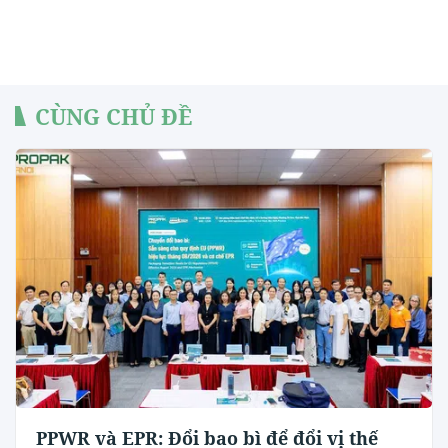
CÙNG CHỦ ĐỀ
PPWR và EPR: Đổi bao bì để đổi vị thế