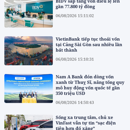
BIDV sắp tăng vốn điều lệ lên
gần 77.800 tỷ đồng
06/08/2026 15:11:02
VietinBank tiếp tục thoái vốn
tại Cảng Sài Gòn sau nhiều lần
bất thành
06/08/2026 15:10:31
Nam A Bank đón dòng vốn
xanh từ Thuỵ Sĩ, nâng tổng quy
mô huy động vốn quốc tế gần
350 triệu USD
06/08/2026 14:50:43
Sống xa trung tâm, chủ xe
VinFast vẫn tự tin “sạc điện
tiện hơn đổ xăng”