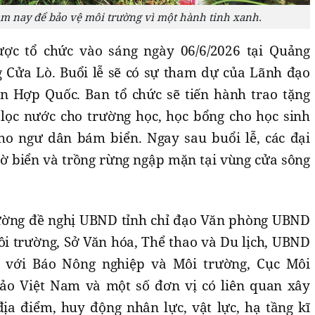
 nay để bảo vệ môi trường vì một hành tinh xanh.
ợc tổ chức vào sáng ngày 06/6/2026 tại Quảng
 Cửa Lò. Buổi lễ sẽ có sự tham dự của Lãnh đạo
n Hợp Quốc. Ban tổ chức sẽ tiến hành trao tặng
lọc nước cho trường học, học bổng cho học sinh
ho ngư dân bám biển. Ngay sau buổi lễ, các đại
bờ biển và trồng rừng ngập mặn tại vùng cửa sông
ường đề nghị UBND tỉnh chỉ đạo Văn phòng UBND
ôi trường, Sở Văn hóa, Thể thao và Du lịch, UBND
 với Báo Nông nghiệp và Môi trường, Cục Môi
đảo Việt Nam và một số đơn vị có liên quan xây
ịa điểm, huy động nhân lực, vật lực, hạ tầng kĩ