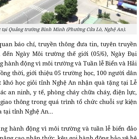
c tại Quảng trường Bình Minh (Phường Cửa Lò, Nghệ An).
quan báo chí, truyền thông đưa tin, tuyên truyền
 đến Ngày Môi trường thế giới (05/6), Ngày Đại
ng hành động vì môi trường và Tuần lễ Biển và Hải
ng thời, giới thiệu 05 trường học, 100 người dân
 khó học giỏi tỉnh Nghệ An nhận quà tặng tại Lễ
c an ninh, y tế, phòng cháy chữa cháy, điện lực,
giao thông trong quá trình tổ chức chuỗi sự kiện
a tại tỉnh Nghệ An…
áng hành động vì môi trường và tuần lễ biển đảo
âng cao nhận thức, kêu gọi hành động bảo vệ hệ