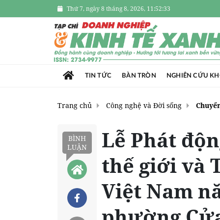
Thứ 7, ngày 8 tháng 8, 2026, 11:52:33
TIN TỨC
BÀN TRÒN
NGHIÊN CỨU K
Trang chủ
Công nghệ và Đời sống
Chuyển
Lễ Phát độ
BÌNH
LUẬN
thế giới và 
Việt Nam nă
phường Cử