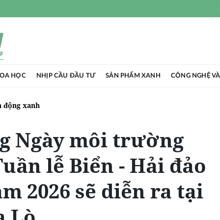
HOA HỌC
NHỊP CẦU ĐẦU TƯ
SẢN PHẨM XANH
CÔNG NGHỆ VÀ
 động xanh
ng Ngày môi trường
Tuần lễ Biển - Hải đảo
m 2026 sẽ diễn ra tại
a Lò