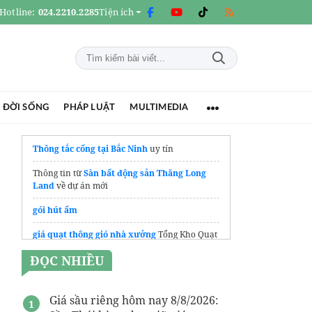
Hotline:
024.2210.2285
Tiện ích
 ĐỜI SỐNG
PHÁP LUẬT
MULTIMEDIA
Thông tắc cống tại Bắc Ninh
uy tín
Thông tin từ
Sàn bất động sản Thăng Long
Land
về dự án mới
gói hút ẩm
giá quạt thông gió nhà xưởng
Tổng Kho Quạt
Điện
ĐỌC NHIỀU
Dịch vụ
Viết thuê khóa luận tốt nghiệp
uy tín
Giá sầu riêng hôm nay 8/8/2026: