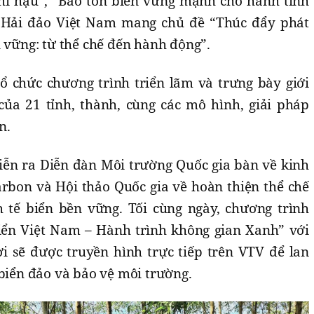
hí hậu”, “Bảo tồn biển vững mạnh cho hành tinh
 Hải đảo Việt Nam mang chủ đề “Thúc đẩy phát
n vững: từ thể chế đến hành động”.
tổ chức chương trình triển lãm và trưng bày giới
 của 21 tỉnh, thành, cùng các mô hình, giải pháp
n.
diễn ra Diễn đàn Môi trường Quốc gia bàn về kinh
arbon và Hội thảo Quốc gia về hoàn thiện thể chế
h tế biển bền vững. Tối cùng ngày, chương trình
iển Việt Nam – Hành trình không gian Xanh” với
i sẽ được truyền hình trực tiếp trên VTV để lan
 biển đảo và bảo vệ môi trường.