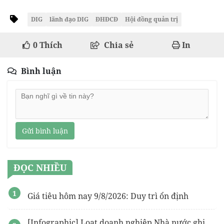
DIG
lãnh đạo DIG
ĐHĐCĐ
Hội đồng quản trị
0
Thích
Chia sẻ
In
Bình luận
Gửi bình luận
ĐỌC NHIỀU
Giá tiêu hôm nay 9/8/2026: Duy trì ổn định
[Infographic] Loạt doanh nghiệp Nhà nước ghi