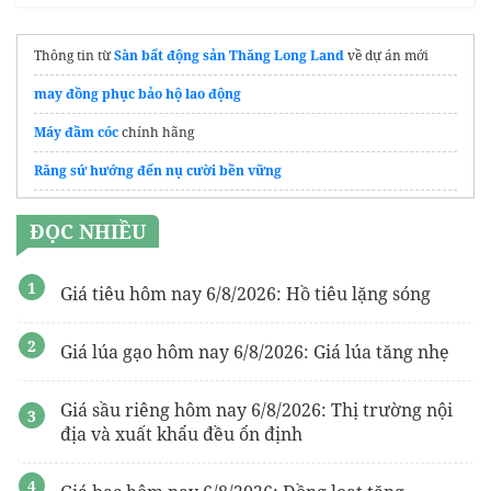
Thông tin từ
Sàn bất động sản Thăng Long Land
về dự án mới
may đồng phục bảo hộ lao động
Máy đầm cóc
chính hãng
Răng sứ hướng đến nụ cười bền vững
gói hút ẩm
ĐỌC NHIỀU
Báo giá
máy cô đặc chân không
máy chiết rót
Giá tiêu hôm nay 6/8/2026: Hồ tiêu lặng sóng
Báo giá
Đầu nén khí
chính hãng
Giá lúa gạo hôm nay 6/8/2026: Giá lúa tăng nhẹ
Đơn vị
gia công băng tải
theo yêu cầu
dây đai thép
Giá sầu riêng hôm nay 6/8/2026: Thị trường nội
địa và xuất khẩu đều ổn định
https://cokhithanhlan.com/
heat exchanger là gì