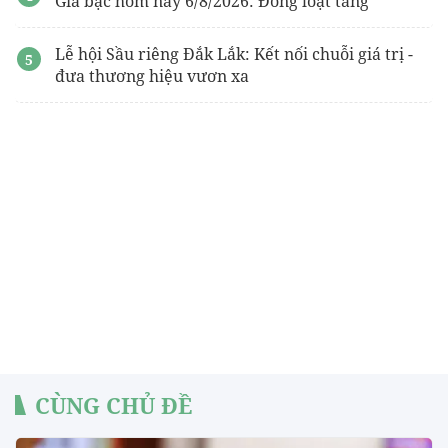
Giá bạc hôm nay 6/8/2026: Đồng loạt tăng
Lễ hội Sầu riêng Đắk Lắk: Kết nối chuỗi giá trị -
đưa thương hiệu vươn xa
CÙNG CHỦ ĐỀ