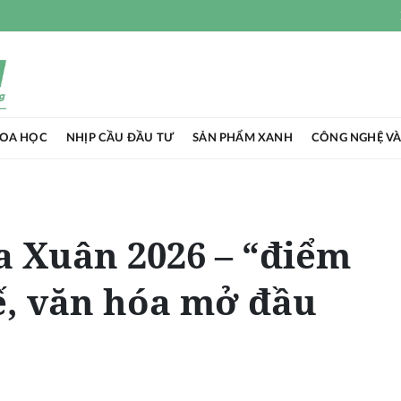
HOA HỌC
NHỊP CẦU ĐẦU TƯ
SẢN PHẨM XANH
CÔNG NGHỆ VÀ
 Xuân 2026 – “điểm
ế, văn hóa mở đầu