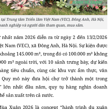
tại Trung tâm Triển lãm Việt Nam (VEC), Đông Anh, Hà Nội,
oanh nghiệp và người dân tham quan, mua sắm.
nhất năm 2026 diễn ra từ ngày 2 đến 13/2/2026 
ệt Nam (VEC), xã Đông Anh, Hà Nội. Sự kiện được 
h khoảng 145.000 m², trong đó có 100.000 m² không 
00 m² ngoài trời, với 10 sảnh trưng bày, dự kiến 
hàng tiêu chuẩn, cùng các khu vực ẩm thực, văn 
 Quy mô này đưa hội chợ trở thành một trong 
” lớn nhất đầu năm, quy tụ hàng nghìn doanh 
hể sản xuất trên cả nước.
ùa Xuân 2026 là concept “hành trình du xuân 