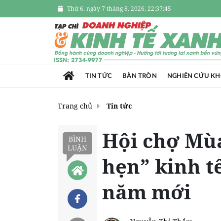
Thứ 6, ngày 7 tháng 8, 2026, 22:37:47
TIN TỨC
BÀN TRÒN
NGHIÊN CỨU K
Trang chủ
Tin tức
Hội chợ Mùa
BÌNH
LUẬN
hẹn” kinh t
năm mới