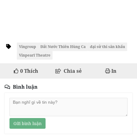
Vingroup
Đất Nước Thiên Hùng Ca
đại sử thi sân khấu
Vinpearl Theatre
0
Thích
Chia sẻ
In
Bình luận
Gửi bình luận