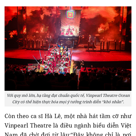
Với quy mô lớn, hạ tầng đạt chuẩn quốc tế, Vinpearl Theatre Ocean
City có thể hiện thực hóa mọi ý tưởng trình diễn “khó nhằn”.
Còn theo ca sĩ Hà Lê, một nhà hát tầm cỡ như
Vinpearl Theatre là điều ngành biểu diễn Việt
Nam đã chờ đợi từ lâu:“Đây không chỉ là nơi