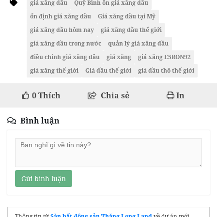
giá xăng dầu
Quỹ Bình ổn giá xăng dầu
ổn định giá xăng dầu
Giá xăng dầu tại Mỹ
giá xăng dầu hôm nay
giá xăng dầu thế giới
giá xăng dầu trong nước
quản lý giá xăng dầu
điều chỉnh giá xăng dầu
giá xăng
giá xăng E5RON92
giá xăng thế giới
Giá dầu thế giới
giá dầu thô thế giới
0
Thích
Chia sẻ
In
Bình luận
Gửi bình luận
Thông tin từ
Sàn bất động sản Thăng Long Land
về dự án mới