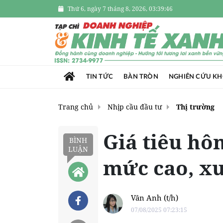
Thứ 6, ngày 7 tháng 8, 2026, 03:39:48
TIN TỨC
BÀN TRÒN
NGHIÊN CỨU K
Trang chủ
Nhịp cầu đầu tư
Thị trường
Giá tiêu hô
BÌNH
LUẬN
mức cao, x
Vân Anh (t/h)
07/08/2025 07:23:15