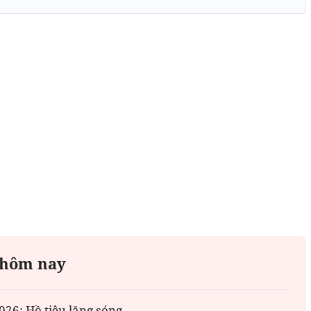
 hôm nay
026: Hồ tiêu lặng sóng