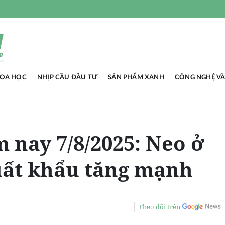
HOA HỌC
NHỊP CẦU ĐẦU TƯ
SẢN PHẨM XANH
CÔNG NGHỆ VÀ
m nay 7/8/2025: Neo ở
uất khẩu tăng mạnh
Theo dõi trên