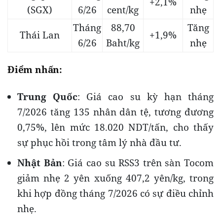
+2,1%
(SGX)
6/26
cent/kg
nhẹ
Tháng
88,70
Tăng
Thái Lan
+1,9%
6/26
Baht/kg
nhẹ
Điểm nhấn:
Trung Quốc
: Giá cao su kỳ hạn tháng
7/2026 tăng 135 nhân dân tệ, tương đương
0,75%, lên mức 18.020 NDT/tấn, cho thấy
sự phục hồi trong tâm lý nhà đầu tư.
Nhật Bản
: Giá cao su RSS3 trên sàn Tocom
giảm nhẹ 2 yên xuống 407,2 yên/kg, trong
khi hợp đồng tháng 7/2026 có sự điều chỉnh
nhẹ.