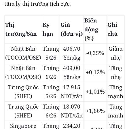
tâm lý thị trường tích cực.
Biến
Thị
Kỳ
Giá
Ghi
động
trường/Sàn
hạn
(đơn vị)
chú
(%)
Nhật Bản
Tháng
406,70
Giảm
-0,25%
(TOCOM/OSE)
5/26
Yên/kg
nhẹ
Nhật Bản
Tháng
409,00
Tăng
+0,12%
(TOCOM/OSE)
6/26
Yên/kg
nhẹ
Trung Quốc
Tháng
17.915
Tăng
+1,01%
(SHFE)
5/26
NDT/tấn
mạnh
Trung Quốc
Tháng
18.070
Tăng
+1,66%
(SHFE)
6/26
NDT/tấn
mạnh
Singapore
Tháng
234,20
Tăng