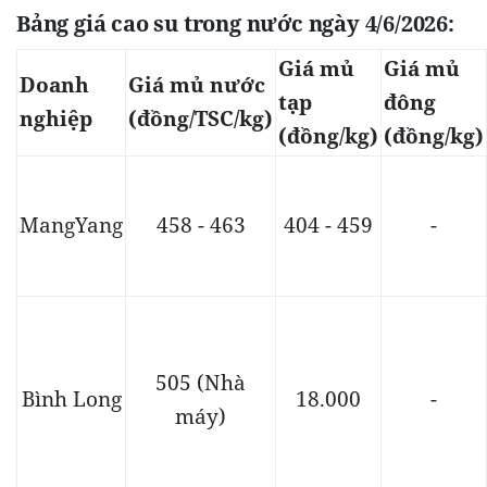
Bảng giá cao su trong nước ngày 4/6/2026:
Giá mủ
Giá mủ
Doanh
Giá mủ nước
tạp
đông
nghiệp
(đồng/TSC/kg)
(đồng/kg)
(đồng/kg)
MangYang
458 - 463
404 - 459
-
505 (Nhà
Bình Long
18.000
-
máy)