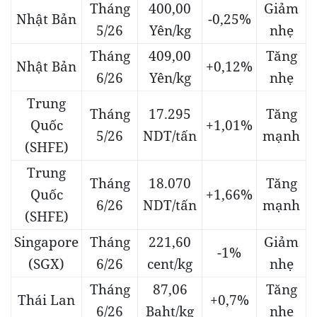
Tháng
400,00
Giảm
Nhật Bản
-0,25%
5/26
Yên/kg
nhẹ
Tháng
409,00
Tăng
Nhật Bản
+0,12%
6/26
Yên/kg
nhẹ
Trung
Tháng
17.295
Tăng
Quốc
+1,01%
5/26
NDT/tấn
mạnh
(SHFE)
Trung
Tháng
18.070
Tăng
Quốc
+1,66%
6/26
NDT/tấn
mạnh
(SHFE)
Singapore
Tháng
221,60
Giảm
-1%
(SGX)
6/26
cent/kg
nhẹ
Tháng
87,06
Tăng
Thái Lan
+0,7%
6/26
Baht/kg
nhẹ