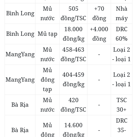
Mủ
505
+70
Nhà
Bình Long
nước
đồng/TSC
đồng
máy
18.000
+4.000
DRC
Bình Long
Mủ tạp
đồng/kg
đồng
60%
Mủ
458-463
Loại 2
MangYang
-
nước
đồng/TSC
- loại 1
Mủ
404-459
Loại 2
MangYang
đông
-
đồng/kg
- loại 1
tạp
Mủ
420
TSC
Bà Rịa
-
nước
đồng/TSC
30+
DRC
Mủ
14.600
Bà Rịa
-
35-
đông
đồng/kg