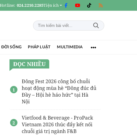
Hotline:
024.2210.2285
Tiện ích
 ĐỜI SỐNG
PHÁP LUẬT
MULTIMEDIA
ĐỌC NHIỀU
Đông Fest 2026 công bố chuỗi
hoạt động mùa hè “Đông đúc đủ
Đầy – Hội hè háo hức” tại Hà
Nội
Vietfood & Beverage - ProPack
Vietnam 2026 thúc đẩy kết nối
chuỗi giá trị ngành F&B