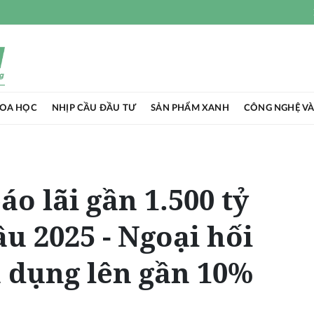
HOA HỌC
NHỊP CẦU ĐẦU TƯ
SẢN PHẨM XANH
CÔNG NGHỆ VÀ
o lãi gần 1.500 tỷ
u 2025 - Ngoại hối
n dụng lên gần 10%