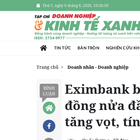
Thứ 5, ngày 6 tháng 8, 2026, 10:36:51
TIN TỨC
BÀN TRÒN
NGHIÊN CỨU K
Trang chủ
Doanh nhân - Doanh nghiệp
Eximbank bá
BÌNH
LUẬN
đồng nửa đầ
tăng vọt, tí