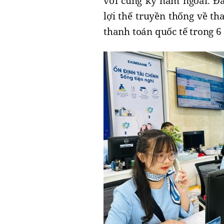
với cùng kỳ năm ngoái. Đâ
lợi thế truyền thống về th
thanh toán quốc tế trong 6