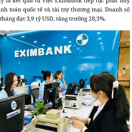
y là kết quả từ việc Eximbank tiếp tục phát huy
anh toán quốc tế và tài trợ thương mại. Doanh số
 tháng đạt 3,9 tỷ USD, tăng trưởng 28,3%.