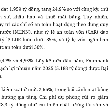
 đạt 1.959 tỷ đồng, tăng 24,9% so với cùng kỳ, chủ
n sự, khấu hao và thuê mặt bằng. Tuy nhiên,
trì các chỉ số an toàn hoạt động theo đúng quy
nước (NHNN), như tỷ lệ an toàn vốn (CAR) dao
ỷ lệ LDR luôn dưới 85%, và tỷ lệ vốn ngắn hạn
ức an toàn dưới 30%.
0,47% và 4,55%. Lũy kế nửa đầu năm, Eximbank
ạch lợi nhuận năm 2025 (5.188 tỷ đồng) được Đại
a.
c kiểm soát ở mức 2,66%, trong bối cảnh mặt bằng
hướng gia tăng. Chi phí dự phòng rủi ro giảm
,3 tỷ đồng nhờ cải thiện chất lượng tài sản và