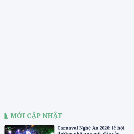
MỚI CẬP NHẬT
Carnaval Nghệ An 2026: lễ hội
đường phố quy mô, đặc sắc