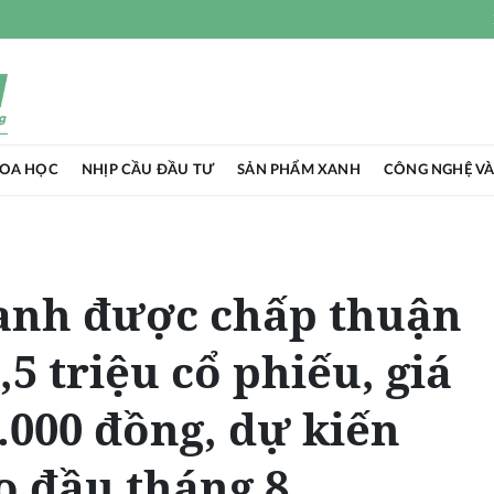
HOA HỌC
NHỊP CẦU ĐẦU TƯ
SẢN PHẨM XANH
CÔNG NGHỆ VÀ
anh được chấp thuận
5 triệu cổ phiếu, giá
.000 đồng, dự kiến
o đầu tháng 8