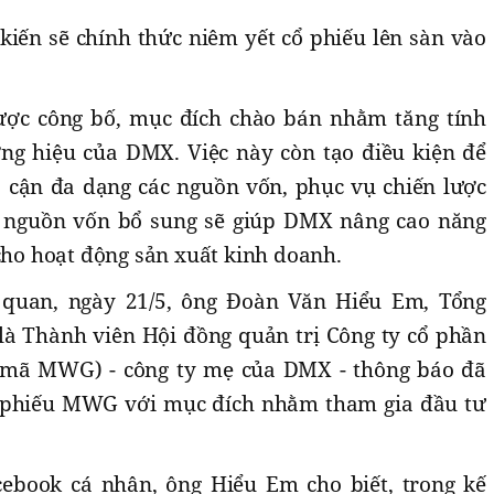
kiến sẽ chính thức niêm yết cổ phiếu lên sàn vào
ợc công bố, mục đích chào bán nhằm tăng tính
ng hiệu của DMX. Việc này còn tạo điều kiện để
p cận đa dạng các nguồn vốn, phục vụ chiến lược
, nguồn vốn bổ sung sẽ giúp DMX nâng cao năng
 cho hoạt động sản xuất kinh doanh.
 quan, ngày 21/5, ông Đoàn Văn Hiểu Em, Tổng
à Thành viên Hội đồng quản trị Công ty cổ phần
(mã MWG) - công ty mẹ của DMX - thông báo đã
cổ phiếu MWG với mục đích nhằm tham gia đầu tư
cebook cá nhân, ông Hiểu Em cho biết, trong kế