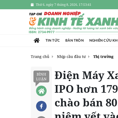
Thứ 6, ngày 7 tháng 8, 2026, 17:53:42
TIN TỨC
BÀN TRÒN
NGHIÊN CỨU K
Trang chủ
Nhịp cầu đầu tư
Thị trường
Điện Máy X
BÌNH
LUẬN
IPO hơn 179,
chào bán 80
niêm yết và