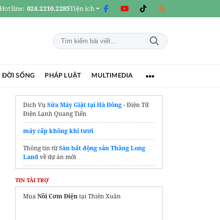
Hotline:
024.2210.2285
Tiện ích
 ĐỜI SỐNG
PHÁP LUẬT
MULTIMEDIA
Dich Vụ
Sửa Máy Giặt tại Hà Đông
- Điện Tử
Điện Lạnh Quang Tiến
máy cấp không khí tươi
Thông tin từ
Sàn bất động sản Thăng Long
Land
về dự án mới
máy làm sữa hạt
TIN TÀI TRỢ
Máy cắt sắt
chính hãng
Mua
Nồi Cơm Điện
tại Thiên Xuân
Điện Tử Điện Lạnh Quang Tiến
Sửa tủ lạnh tại
Hà Nội
Uy Tín, Giá Rẻ