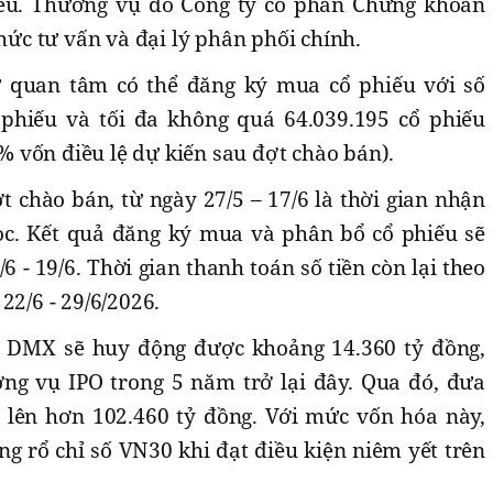
iếu. Thương vụ do Công ty cổ phần Chứng khoán
chức tư vấn và đại lý phân phối chính.
 quan tâm có thể đăng ký mua cổ phiếu với số
 phiếu và tối đa không quá 64.039.195 cổ phiếu
 vốn điều lệ dự kiến sau đợt chào bán).
đợt chào bán, từ ngày 27/5 – 17/6 là thời gian nhận
ọc. Kết quả đăng ký mua và phân bổ cổ phiếu sẽ
 - 19/6. Thời gian thanh toán số tiền còn lại theo
22/6 - 29/6/2026.
 DMX sẽ huy động được khoảng 14.360 tỷ đồng,
ơng vụ IPO trong 5 năm trở lại đây. Qua đó, đưa
ên hơn 102.460 tỷ đồng. Với mức vốn hóa này,
g rổ chỉ số VN30 khi đạt điều kiện niêm yết trên