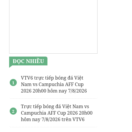
Dịch vụ
sửa bếp từ Cata
chuyên nghiệp
dịch vụ
https://thosuadienlanhbachkhoa.com/
thosuadienlanhbachkhoa uy tín giá rẻ
Xả kho
điều hòa âm trần Panasonic
giá thợ
https://trungtammuasam.vn/
ĐỌC NHIỀU
Thành phố điện máy
gói hút ẩm
VTV6 trực tiếp bóng đá Việt
Mua
Quạt hút xách tay 30
Nam vs Campuchia AFF Cup
2026 20h00 hôm nay 7/8/2026
điều hòa panasonic 9000
Nồi nấu có cánh khuấy lật nghiêng
Trực tiếp bóng đá Việt Nam vs
Campuchia AFF Cup 2026 20h00
hôm nay 7/8/2026 trên VTV6