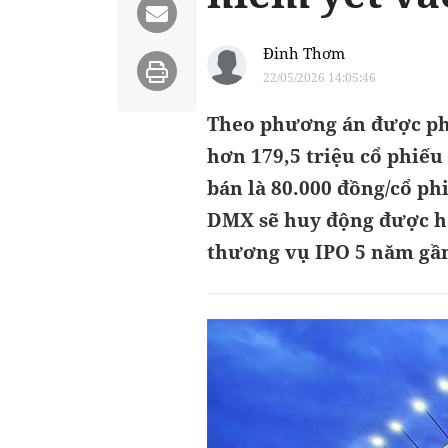
Đinh Thơm
22/05/2026 14:05:46
Theo phương án được ph
hơn 179,5 triệu cổ phiế
bán là 80.000 đồng/cổ p
DMX sẽ huy động được ho
thương vụ IPO 5 năm gần