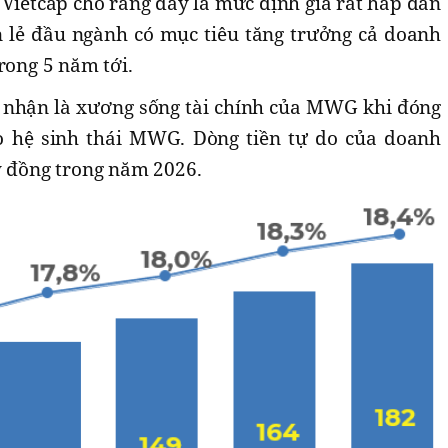
 Vietcap cho rằng đây là mức định giá rất hấp dẫn
 lẻ đầu ngành có mục tiêu tăng trưởng cả doanh
rong 5 năm tới.
 nhận là xương sống tài chính của MWG khi đóng
o hệ sinh thái MWG. Dòng tiền tự do của doanh
ỷ đồng trong năm 2026.