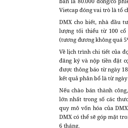
bán là 80.000 đồng/cổ ph
Vietcap đóng vai trò là tổ 
DMX cho biết, nhà đầu tư
lượng tối thiểu từ 100 cổ
(tương đương không quá 5%
Về lịch trình chi tiết của 
đăng ký và nộp tiền đặt c
được thông báo từ ngày 18/6
kết quả phân bổ là từ ngày 
Nếu chào bán thành công,
lớn nhất trong số các thư
quy mô vốn hóa của DMX l
DMX có thể sẽ góp mặt tron
6 tháng.