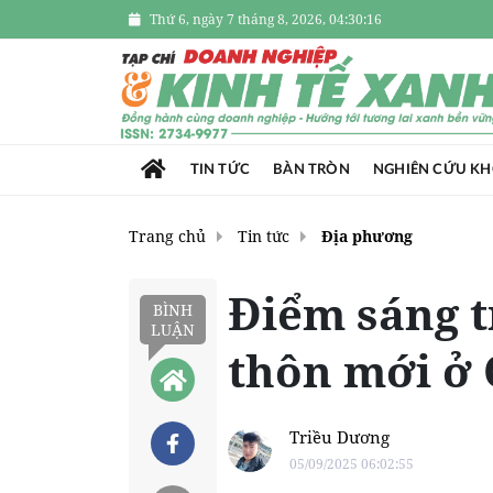
Thứ 6, ngày 7 tháng 8, 2026, 04:30:17
TIN TỨC
BÀN TRÒN
NGHIÊN CỨU K
Trang chủ
Tin tức
Địa phương
Điểm sáng 
BÌNH
LUẬN
thôn mới ở
Triều Dương
05/09/2025 06:02:55