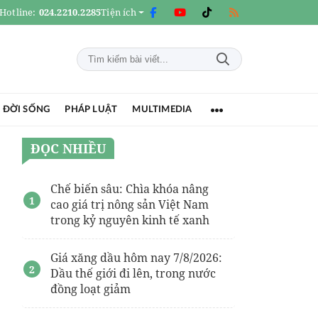
Hotline:
024.2210.2285
Tiện ích
 ĐỜI SỐNG
PHÁP LUẬT
MULTIMEDIA
ĐỌC NHIỀU
Chế biến sâu: Chìa khóa nâng
cao giá trị nông sản Việt Nam
trong kỷ nguyên kinh tế xanh
Giá xăng dầu hôm nay 7/8/2026:
Dầu thế giới đi lên, trong nước
đồng loạt giảm