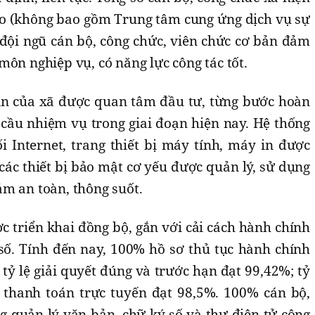
iao (không bao gồm Trung tâm cung ứng dịch vụ sự
 đội ngũ cán bộ, công chức, viên chức cơ bản đảm
môn nghiệp vụ, có năng lực công tác tốt.
in của xã được quan tâm đầu tư, từng bước hoàn
 cầu nhiệm vụ trong giai đoạn hiện nay. Hệ thống
i Internet, trang thiết bị máy tính, máy in được
 các thiết bị bảo mật cơ yếu được quản lý, sử dụng
m an toàn, thông suốt.
c triển khai đồng bộ, gắn với cải cách hành chính
ố. Tính đến nay, 100% hồ sơ thủ tục hành chính
 tỷ lệ giải quyết đúng và trước hạn đạt 99,42%; tỷ
 thanh toán trực tuyến đạt 98,5%. 100% cán bộ,
g quản lý văn bản, chữ ký số và thư điện tử công