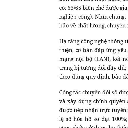
có: 63/65 biên chế được g
nghiệp công). Nhìn chung,
bảo về chất lượng, chuyên 
Hạ tầng công nghệ thông t
thiện, cơ bản đáp ứng yêu
mạng nội bộ (LAN), kết nố
trang bị tương đối đầy đủ;
theo đúng quy định, bảo đả
Công tác chuyển đổi số đượ
và xây dựng chính quyền s
được tiếp nhận trực tuyến;
lệ số hóa hồ sơ đạt 100%;
công chức sử dụng hệ thốn