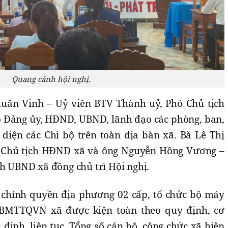
Quang cảnh hội nghị.
Xuân Vinh – Uỷ viên BTV Thành uỷ, Phó Chủ tịch
 Đảng ủy, HĐND, UBND, lãnh đạo các phòng, ban,
 diện các Chi bộ trên toàn địa bàn xã. Bà Lê Thị
, Chủ tịch HĐND xã và ông Nguyễn Hồng Vương –
ch UBND xã đồng chủ trì Hội nghị.
chính quyền địa phương 02 cấp, tổ chức bộ máy
BMTTQVN xã được kiện toàn theo quy định, cơ
ịnh, liên tục. Tổng số cán bộ, công chức xã hiện