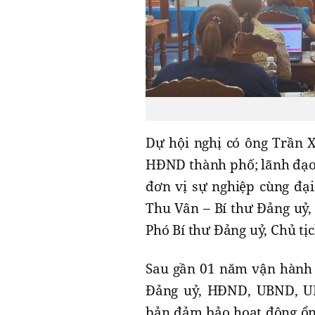
Dự hội nghị có ông Trần 
HĐND thành phố; lãnh đạo
đơn vị sự nghiệp cùng đại
Thu Vân – Bí thư Đảng uỷ
Phó Bí thư Đảng uỷ, Chủ tị
Sau gần 01 năm vận hành 
Đảng uỷ, HĐND, UBND, U
bản đảm bảo hoạt động ổn đ