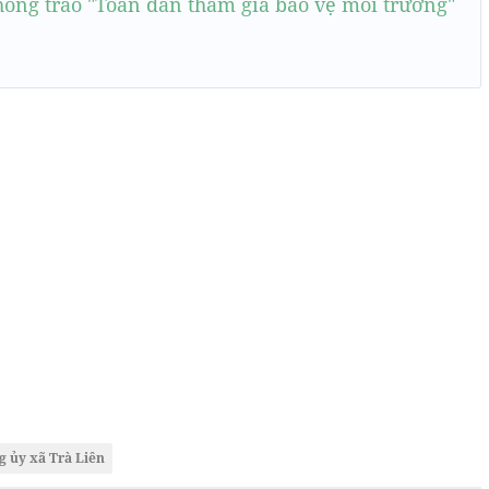
hong trào "Toàn dân tham gia bảo vệ môi trường"
g ủy xã Trà Liên