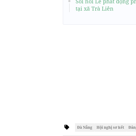
Sôi nổi Lễ phát động p
tại xã Trà Liên
Đà Nẵng
Hội nghị sơ kết
Đản