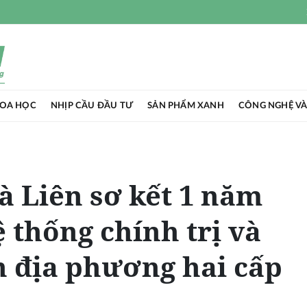
HOA HỌC
NHỊP CẦU ĐẦU TƯ
SẢN PHẨM XANH
CÔNG NGHỆ VÀ
à Liên sơ kết 1 năm
 thống chính trị và
 địa phương hai cấp