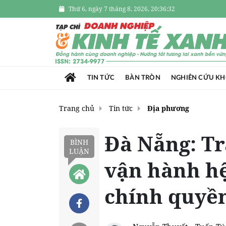
Thứ 6, ngày 7 tháng 8, 2026, 20:36:34
TIN TỨC
BÀN TRÒN
NGHIÊN CỨU K
Trang chủ
Tin tức
Địa phương
Đà Nẵng: Tr
BÌNH
LUẬN
vận hành hệ
chính quyền