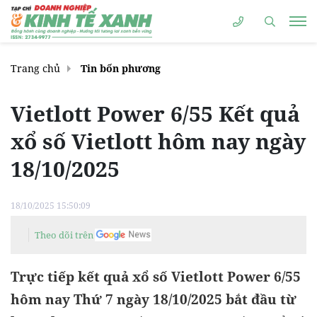
Trang chủ
Tin bốn phương
Vietlott Power 6/55 Kết quả
xổ số Vietlott hôm nay ngày
18/10/2025
18/10/2025 15:50:09
Theo dõi trên
Trực tiếp kết quả xổ số Vietlott Power 6/55
hôm nay Thứ 7 ngày 18/10/2025 bắt đầu từ