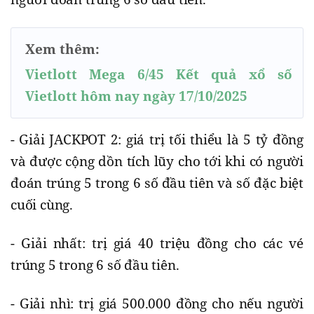
Xem thêm:
Vietlott Mega 6/45 Kết quả xổ số
Vietlott hôm nay ngày 17/10/2025
- Giải JACKPOT 2: giá trị tối thiểu là 5 tỷ đồng
và được cộng dồn tích lũy cho tới khi có người
đoán trúng 5 trong 6 số đầu tiên và số đặc biệt
cuối cùng.
- Giải nhất: trị giá 40 triệu đồng cho các vé
trúng 5 trong 6 số đầu tiên.
- Giải nhì: trị giá 500.000 đồng cho nếu người