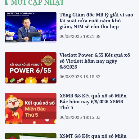
MỚI CẬP NHẬT
Tổng Giám đốc MB lý giải vì sao
lãi suất nửa cuối năm khó
giảm, NIM sẽ còn thu hẹp
06/08/2026 19:21:38
Vietlott Power 6/55 Kết quả xổ
số Vietlott hôm nay ngày
6/8/2026
06/08/2026 18:18:52
XSMB 6/8 Kết quả xổ số Miền
Bắc hôm nay 6/8/2026 XSMB
Thứ 5
06/08/2026 18:15:33
XSMT 6/8 Kết quả xổ số Miền