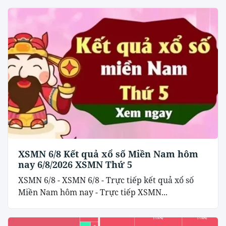
XSMN 6/8 Kết quả xổ số Miền Nam hôm
nay 6/8/2026 XSMN Thứ 5
XSMN 6/8 - XSMN 6/8 - Trực tiếp kết quả xổ số
Miền Nam hôm nay - Trực tiếp XSMN...