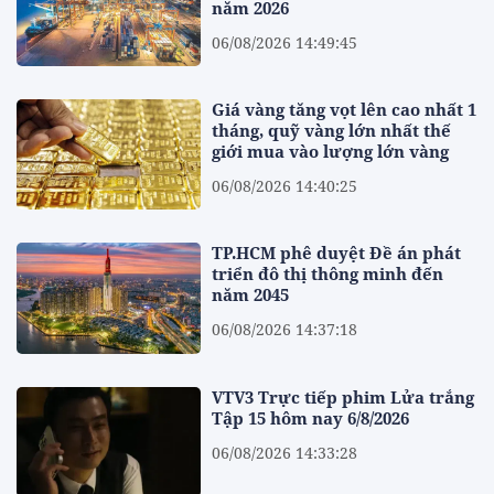
năm 2026
06/08/2026 14:49:45
Giá vàng tăng vọt lên cao nhất 1
tháng, quỹ vàng lớn nhất thế
giới mua vào lượng lớn vàng
06/08/2026 14:40:25
TP.HCM phê duyệt Đề án phát
triển đô thị thông minh đến
năm 2045
06/08/2026 14:37:18
VTV3 Trực tiếp phim Lửa trắng
Tập 15 hôm nay 6/8/2026
06/08/2026 14:33:28