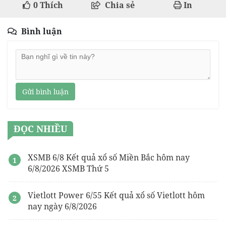
0
Thích
Chia sẻ
In
Bình luận
Gửi bình luận
ĐỌC NHIỀU
XSMB 6/8 Kết quả xổ số Miền Bắc hôm nay
6/8/2026 XSMB Thứ 5
Vietlott Power 6/55 Kết quả xổ số Vietlott hôm
nay ngày 6/8/2026