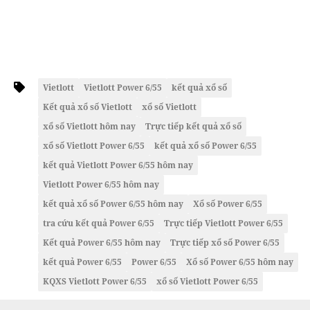
Vietlott
Vietlott Power 6/55
kết quả xổ số
Kết quả xổ số Vietlott
xổ số Vietlott
xổ số Vietlott hôm nay
Trực tiếp kết quả xổ số
xổ số Vietlott Power 6/55
kết quả xổ số Power 6/55
kết quả Vietlott Power 6/55 hôm nay
Vietlott Power 6/55 hôm nay
kết quả xổ số Power 6/55 hôm nay
Xổ số Power 6/55
tra cứu kết quả Power 6/55
Trực tiếp Vietlott Power 6/55
Kết quả Power 6/55 hôm nay
Trực tiếp xổ số Power 6/55
kết quả Power 6/55
Power 6/55
Xổ số Power 6/55 hôm nay
KQXS Vietlott Power 6/55
xổ số Vietlott Power 6/55