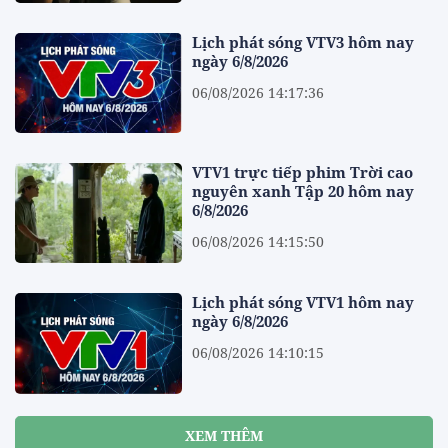
Lịch phát sóng VTV3 hôm nay
ngày 6/8/2026
06/08/2026 14:17:36
VTV1 trực tiếp phim Trời cao
nguyên xanh Tập 20 hôm nay
6/8/2026
06/08/2026 14:15:50
Lịch phát sóng VTV1 hôm nay
ngày 6/8/2026
06/08/2026 14:10:15
XEM THÊM