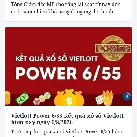
Tổng Giám đốc MB cho rằng lãi suất từ nay đến
cuối năm nhiều khả năng đi ngang do thanh...
Vietlott Power 6/55 Kết quả xổ số Vietlott
hôm nay ngày 6/8/2026
Trực tiếp kết quả xổ số Vietlott Power 6/55 hôm