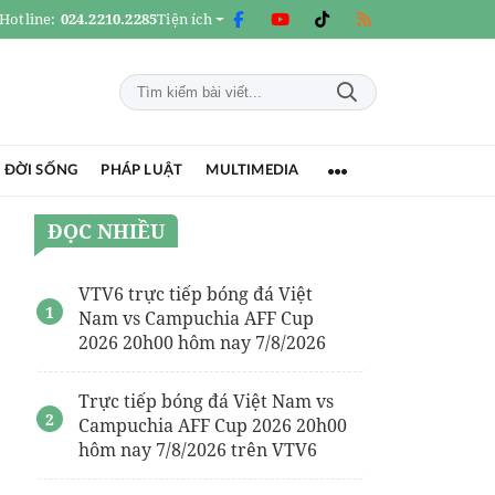
Hotline:
024.2210.2285
Tiện ích
 ĐỜI SỐNG
PHÁP LUẬT
MULTIMEDIA
ĐỌC NHIỀU
VTV6 trực tiếp bóng đá Việt
Nam vs Campuchia AFF Cup
2026 20h00 hôm nay 7/8/2026
Trực tiếp bóng đá Việt Nam vs
Campuchia AFF Cup 2026 20h00
hôm nay 7/8/2026 trên VTV6