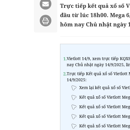
Trực tiếp kết quả xổ số 
đầu từ lúc 18h00. Mega 6
hôm nay Chủ nhật ngày 1
1.
Vietlott 14/9, xem trực tiếp KQX
nay Chủ nhật ngày 14/9/2025, li
2.
Trực tiếp Kết quả xổ số Vietlot
14/9/2025:
Xem lại kết quả xổ số Vie
Kết quả xổ số Vietlott Me
Kết quả xổ số Vietlott Me
Kết quả xổ số Vietlott Me
Kết quả xổ số Vietlott Me