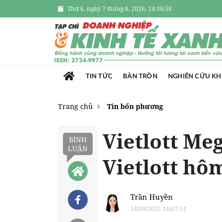
Thứ 6, ngày 7 tháng 8, 2026, 14:38:59
TIN TỨC
BÀN TRÒN
NGHIÊN CỨU K
Trang chủ
Tin bốn phương
Vietlott Meg
BÌNH
LUẬN
Vietlott hô
Trần Huyền
14/09/2025 16:07:14