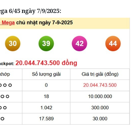
ga 6/45 ngày 7/9/2025: