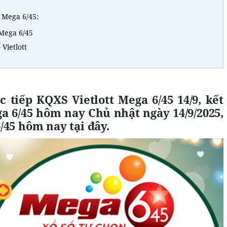
t Mega 6/45:
 Mega 6/45
Vietlott
 tiếp KQXS Vietlott Mega 6/45 14/9, kết
a 6/45 hôm nay Chủ nhật ngày 14/9/2025,
/45 hôm nay tại đây.