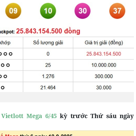
 Vietlott Mega 6/45
kỳ trước Thứ sáu ngày