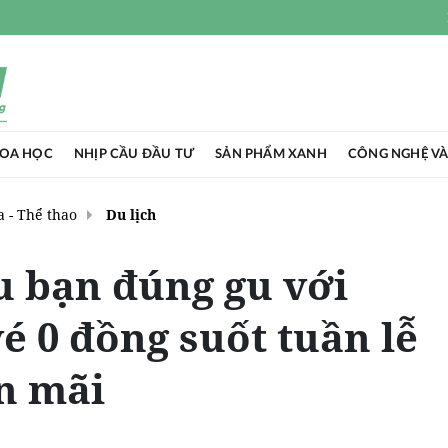
HOA HỌC
NHỊP CẦU ĐẦU TƯ
SẢN PHẨM XANH
CÔNG NGHỆ VÀ
 - Thể thao
Du lịch
ều bạn đúng gu với
é 0 đồng suốt tuần lễ
n mãi