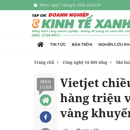
Thứ 6, ngày 7 tháng 8, 2026, 04:24:01
TIN TỨC
BÀN TRÒN
NGHIÊN CỨU K
Trang chủ
Công nghệ và Đời sống
Văn hóa
Vietjet chi
BÌNH
LUẬN
hàng triệu v
vàng khuyế