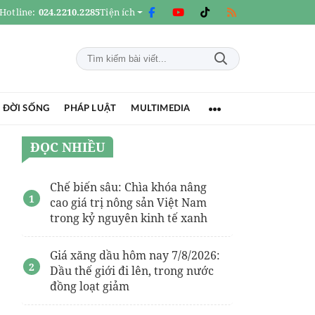
Hotline:
024.2210.2285
Tiện ích
 ĐỜI SỐNG
PHÁP LUẬT
MULTIMEDIA
ĐỌC NHIỀU
Chế biến sâu: Chìa khóa nâng
cao giá trị nông sản Việt Nam
trong kỷ nguyên kinh tế xanh
Giá xăng dầu hôm nay 7/8/2026:
Dầu thế giới đi lên, trong nước
đồng loạt giảm