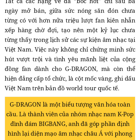
Tất cả các hạng vé đã “bốc hơi” chỉ sau ba
ngày mở bán, giữa sức nóng săn đón chưa
từng có với hơn nửa triệu lượt fan kiên nhẫn
xếp hàng chờ đợi, tạo nên một kỷ lục chưa
từng thấy trong lịch sử các sự kiện âm nhạc tại
Việt Nam. Việc này không chỉ chứng minh sức
hút vượt trội và tình yêu mãnh liệt của cộng
đồng fan dành cho G-DRAGON, mà còn thể
hiện đẳng cấp tổ chức, là cột mốc vàng, ghi dấu
Việt Nam trên bản đồ world tour quốc tế
.
G-DRAGON là một biểu tượng văn hóa toàn
cầu. Là thành viên của nhóm nhạc nam K-Pop
đình đám BIGBANG, anh đã góp phần định
hình lại diện mạo âm nhạc châu Á với phong