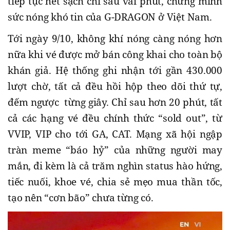
tiếp tục hết sạch chỉ sau vài phút, chứng minh
sức nóng khó tin của G-DRAGON ở Việt Nam.
Tới ngày 9/10, không khí nóng càng nóng hơn
nữa khi vé được mở bán công khai cho toàn bộ
khán giả. Hệ thống ghi nhận tới gần 430.000
lượt chờ, tất cả đều hồi hộp theo dõi thứ tự,
đếm ngược từng giây. Chỉ sau hơn 20 phút, tất
cả các hạng vé đều chính thức “sold out”, từ
VVIP, VIP cho tới GA, CAT. Mạng xã hội ngập
tràn meme “báo hỷ” của những người may
mắn, đi kèm là cả trăm nghìn status hào hứng,
tiếc nuối, khoe vé, chia sẻ mẹo mua thần tốc,
tạo nên “cơn bão” chưa từng có.