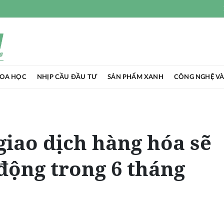
HOA HỌC
NHỊP CẦU ĐẦU TƯ
SẢN PHẨM XANH
CÔNG NGHỆ VÀ
giao dịch hàng hóa sẽ
 động trong 6 tháng