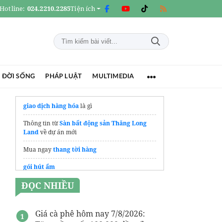
Hotline:
024.2210.2285
Tiện ích
 ĐỜI SỐNG
PHÁP LUẬT
MULTIMEDIA
giao dịch hàng hóa
là gì
Thông tin từ
Sàn bất động sản Thăng Long
Land
về dự án mới
Mua ngay
thang tời hàng
gói hút ẩm
ĐỌC NHIỀU
kệ sắt chịu lực
Tư vấn
kệ kho vật tư
kecongnghiep.vn
Giá cà phê hôm nay 7/8/2026:
Chành xe Hồ Chí Minh Đăk Nông