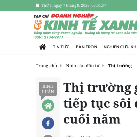
Thứ 6, ngày 7 tháng 8, 2026, 03:01:58
TIN TỨC
BÀN TRÒN
NGHIÊN CỨU K
Trang chủ
Nhịp cầu đầu tư
Thị trường
Thị trường 
BÌNH
LUẬN
tiếp tục sôi
cuối năm