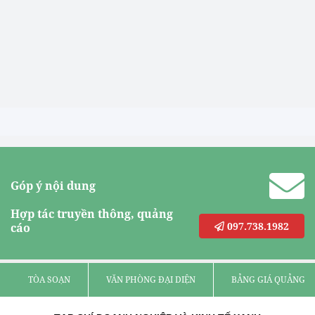
Góp ý nội dung
Hợp tác truyền thông, quảng
097.738.1982
cáo
TÒA SOẠN
VĂN PHÒNG ĐẠI DIỆN
BẢNG GIÁ QUẢNG C