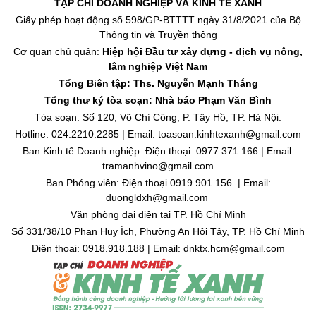
TẠP CHÍ DOANH NGHIỆP VÀ KINH TẾ XANH
Giấy phép hoạt động số 598/GP-BTTTT ngày 31/8/2021 của Bộ
Thông tin và Truyền thông
Cơ quan chủ quản:
Hiệp hội Đầu tư xây dựng - dịch vụ nông,
lâm nghiệp Việt Nam
Tổng Biên tập: Ths. Nguyễn Mạnh Thắng
Tổng thư ký tòa soạn: Nhà báo Phạm Văn Bình
Tòa soạn: Số 120, Võ Chí Công, P. Tây Hồ, TP. Hà Nội.
Hotline: 024.2210.2285 | Email: toasoan.kinhtexanh@gmail.com
Ban Kinh tế Doanh nghiệp: Điện thoại 0977.371.166 | Email:
tramanhvino@gmail.com
Ban Phóng viên: Điện thoại 0919.901.156 | Email:
duongldxh@gmail.com
Văn phòng đại diện tại TP. Hồ Chí Minh
Số 331/38/10 Phan Huy Ích, Phường An Hội Tây, TP. Hồ Chí Minh
Điện thoại: 0918.918.188 | Email: dnktx.hcm@gmail.com