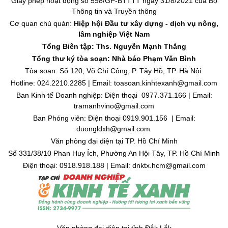
Giấy phép hoạt động số 598/GP-BTTTT ngày 31/8/2021 của Bộ
Thông tin và Truyền thông
Cơ quan chủ quản:
Hiệp hội Đầu tư xây dựng - dịch vụ nông,
lâm nghiệp Việt Nam
Tổng Biên tập: Ths. Nguyễn Mạnh Thắng
Tổng thư ký tòa soạn: Nhà báo Phạm Văn Bình
Tòa soạn: Số 120, Võ Chí Công, P. Tây Hồ, TP. Hà Nội.
Hotline: 024.2210.2285 | Email: toasoan.kinhtexanh@gmail.com
Ban Kinh tế Doanh nghiệp: Điện thoại 0977.371.166 | Email:
tramanhvino@gmail.com
Ban Phóng viên: Điện thoại 0919.901.156 | Email:
duongldxh@gmail.com
Văn phòng đại diện tại TP. Hồ Chí Minh
Số 331/38/10 Phan Huy Ích, Phường An Hội Tây, TP. Hồ Chí Minh
Điện thoại: 0918.918.188 | Email: dnktx.hcm@gmail.com
Văn phòng đại diện tại tỉnh Đắk Lắk