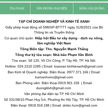
TÒA SOẠN
VĂN PHÒNG ĐẠI DIỆN
BẢNG GIÁ QUẢNG C
TẠP CHÍ DOANH NGHIỆP VÀ KINH TẾ XANH
Giấy phép hoạt động số 598/GP-BTTTT ngày 31/8/2021 của Bộ
Thông tin và Truyền thông
Cơ quan chủ quản:
Hiệp hội Đầu tư xây dựng - dịch vụ nông,
lâm nghiệp Việt Nam
Tổng Biên tập: Ths. Nguyễn Mạnh Thắng
Tổng thư ký tòa soạn: Nhà báo Phạm Văn Bình
Tòa soạn: Số 120, Võ Chí Công, P. Tây Hồ, TP. Hà Nội.
Hotline: 024.2210.2285 | Email: toasoan.kinhtexanh@gmail.com
Ban Kinh tế Doanh nghiệp: Điện thoại 0977.371.166 | Email:
tramanhvino@gmail.com
Ban Phóng viên: Điện thoại 0919.901.156 | Email:
duongldxh@gmail.com
Văn phòng đại diện tại TP. Hồ Chí Minh
Số 331/38/10 Phan Huy Ích, Phường An Hội Tây, TP. Hồ Chí Minh
Điện thoại: 0918.918.188 | Email: dnktx.hcm@gmail.com