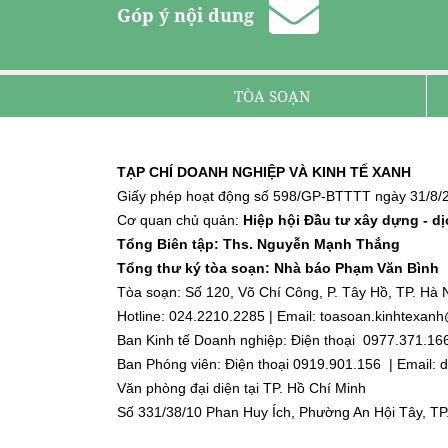
Góp ý nội dung
TÒA SOẠN
TẠP CHÍ DOANH NGHIỆP VÀ KINH TẾ XANH
Giấy phép hoạt động số 598/GP-BTTTT ngày 31/8/2
Cơ quan chủ quản:
Hiệp hội Đầu tư xây dựng - d
Tổng Biên tập: Ths. Nguyễn Mạnh Thắng
Tổng thư ký tòa soạn: Nhà báo Phạm Văn Bình
Tòa soạn: Số 120, Võ Chí Công, P. Tây Hồ, TP. Hà N
Hotline: 024.2210.2285 | Email: toasoan.kinhtexa
Ban Kinh tế Doanh nghiệp: Điện thoại 0977.371.16
Ban Phóng viên: Điện thoại 0919.901.156 | Email
Văn phòng đại diện tại TP. Hồ Chí Minh
Số 331/38/10 Phan Huy Ích, Phường An Hội Tây, TP
Điện thoại: 0918.918.188 | Email: dnktx.hcm@gmai