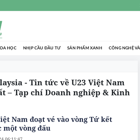
HOA HỌC
NHỊP CẦU ĐẦU TƯ
SẢN PHẨM XANH
CÔNG NGHỆ VÀ
aysia - Tin tức về U23 Việt Nam
ất – Tạp chí Doanh nghiệp & Kinh
iệt Nam đoạt vé vào vòng Tứ kết
c một vòng đấu
24 06:11:47