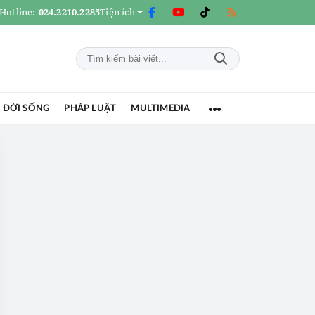
Hotline:
024.2210.2285
Tiện ích
 ĐỜI SỐNG
PHÁP LUẬT
MULTIMEDIA