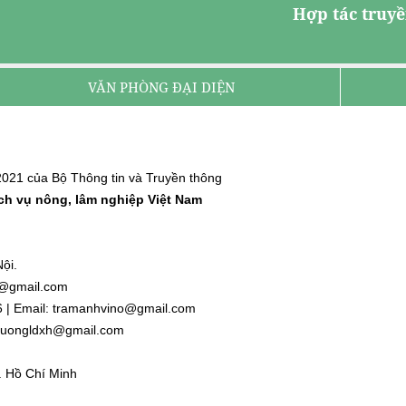
Hợp tác truyề
VĂN PHÒNG ĐẠI DIỆN
021 của Bộ Thông tin và Truyền thông
ịch vụ nông, lâm nghiệp Việt Nam
ội.
nh@gmail.com
6 | Email: tramanhvino@gmail.com
: duongldxh@gmail.com
. Hồ Chí Minh
l.com