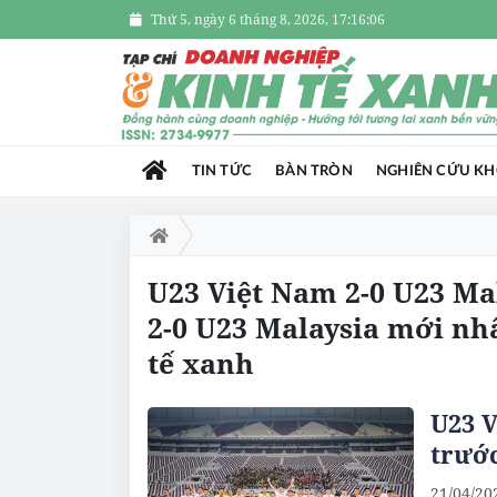
Thứ 5, ngày 6 tháng 8, 2026, 17:16:07
TIN TỨC
BÀN TRÒN
NGHIÊN CỨU K
U23 Việt Nam 2-0 U23 Mal
2-0 U23 Malaysia mới nh
tế xanh
U23 V
trướ
21/04/20