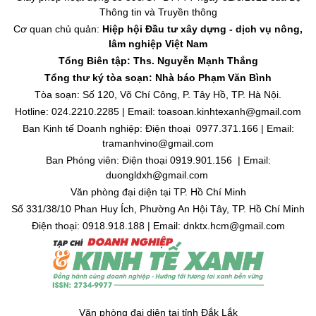
Thông tin và Truyền thông
Cơ quan chủ quản:
Hiệp hội Đầu tư xây dựng - dịch vụ nông,
lâm nghiệp Việt Nam
Tổng Biên tập: Ths. Nguyễn Mạnh Thắng
Tổng thư ký tòa soạn: Nhà báo Phạm Văn Bình
Tòa soạn: Số 120, Võ Chí Công, P. Tây Hồ, TP. Hà Nội.
Hotline: 024.2210.2285 | Email: toasoan.kinhtexanh@gmail.com
Ban Kinh tế Doanh nghiệp: Điện thoại 0977.371.166 | Email:
tramanhvino@gmail.com
Ban Phóng viên: Điện thoại 0919.901.156 | Email:
duongldxh@gmail.com
Văn phòng đại diện tại TP. Hồ Chí Minh
Số 331/38/10 Phan Huy Ích, Phường An Hội Tây, TP. Hồ Chí Minh
Điện thoại: 0918.918.188 | Email: dnktx.hcm@gmail.com
Văn phòng đại diện tại tỉnh Đắk Lắk