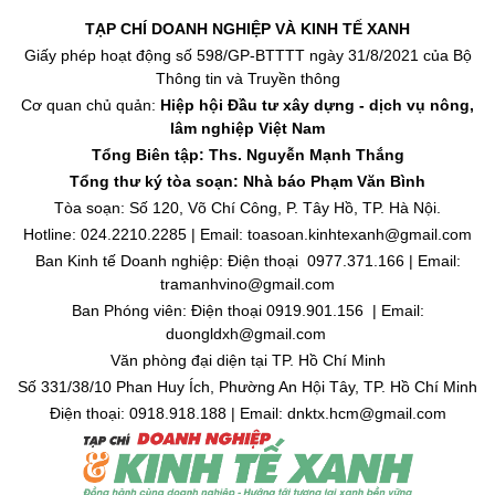
TẠP CHÍ DOANH NGHIỆP VÀ KINH TẾ XANH
Giấy phép hoạt động số 598/GP-BTTTT ngày 31/8/2021 của Bộ
Thông tin và Truyền thông
Cơ quan chủ quản:
Hiệp hội Đầu tư xây dựng - dịch vụ nông,
lâm nghiệp Việt Nam
Tổng Biên tập: Ths. Nguyễn Mạnh Thắng
Tổng thư ký tòa soạn: Nhà báo Phạm Văn Bình
Tòa soạn: Số 120, Võ Chí Công, P. Tây Hồ, TP. Hà Nội.
Hotline: 024.2210.2285 | Email: toasoan.kinhtexanh@gmail.com
Ban Kinh tế Doanh nghiệp: Điện thoại 0977.371.166 | Email:
tramanhvino@gmail.com
Ban Phóng viên: Điện thoại 0919.901.156 | Email:
duongldxh@gmail.com
Văn phòng đại diện tại TP. Hồ Chí Minh
Số 331/38/10 Phan Huy Ích, Phường An Hội Tây, TP. Hồ Chí Minh
Điện thoại: 0918.918.188 | Email: dnktx.hcm@gmail.com