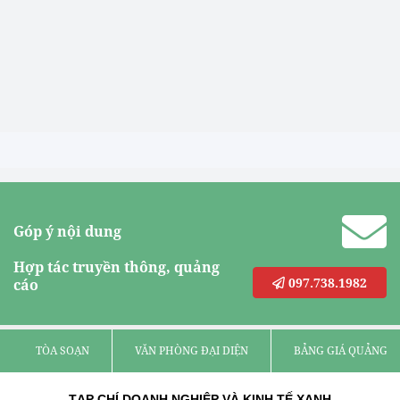
Góp ý nội dung
Hợp tác truyền thông, quảng
097.738.1982
cáo
TÒA SOẠN
VĂN PHÒNG ĐẠI DIỆN
BẢNG GIÁ QUẢNG C
TẠP CHÍ DOANH NGHIỆP VÀ KINH TẾ XANH