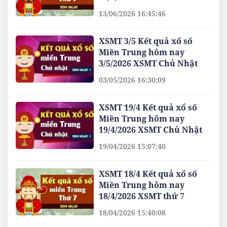
13/06/2026 16:45:46
XSMT 3/5 Kết quả xổ số
Miền Trung hôm nay
3/5/2026 XSMT Chủ Nhật
03/05/2026 16:30:09
XSMT 19/4 Kết quả xổ số
Miền Trung hôm nay
19/4/2026 XSMT Chủ Nhật
19/04/2026 15:07:40
XSMT 18/4 Kết quả xổ số
Miền Trung hôm nay
18/4/2026 XSMT thứ 7
18/04/2026 15:40:08