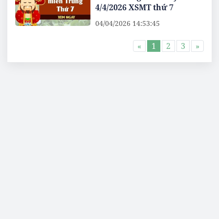
4/4/2026 XSMT thứ 7
04/04/2026 14:53:45
«
1
2
3
»