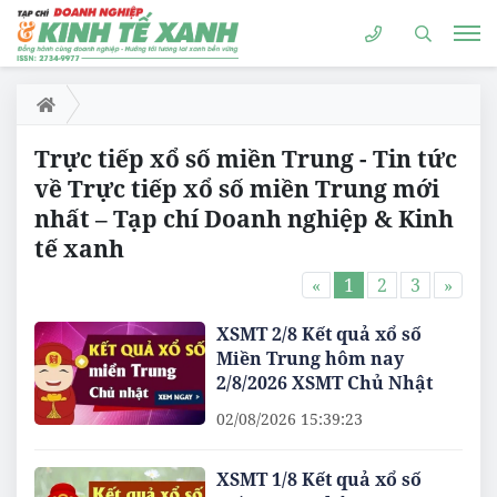
Trực tiếp xổ số miền Trung - Tin tức
về Trực tiếp xổ số miền Trung mới
nhất – Tạp chí Doanh nghiệp & Kinh
tế xanh
«
1
2
3
»
XSMT 2/8 Kết quả xổ số
Miền Trung hôm nay
2/8/2026 XSMT Chủ Nhật
02/08/2026 15:39:23
XSMT 1/8 Kết quả xổ số