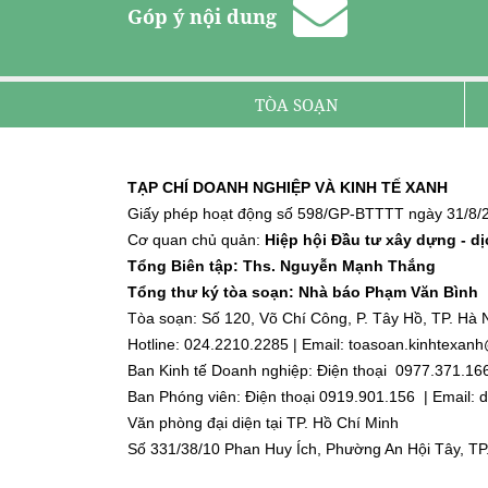
Góp ý nội dung
TÒA SOẠN
TẠP CHÍ DOANH NGHIỆP VÀ KINH TẾ XANH
Giấy phép hoạt động số 598/GP-BTTTT ngày 31/8/2
Cơ quan chủ quản:
Hiệp hội Đầu tư xây dựng - d
Tổng Biên tập: Ths. Nguyễn Mạnh Thắng
Tổng thư ký tòa soạn: Nhà báo Phạm Văn Bình
Tòa soạn: Số 120, Võ Chí Công, P. Tây Hồ, TP. Hà N
Hotline: 024.2210.2285 | Email: toasoan.kinhtexa
Ban Kinh tế Doanh nghiệp: Điện thoại 0977.371.16
Ban Phóng viên: Điện thoại 0919.901.156 | Email
Văn phòng đại diện tại TP. Hồ Chí Minh
Số 331/38/10 Phan Huy Ích, Phường An Hội Tây, TP
Điện thoại: 0918.918.188 | Email: dnktx.hcm@gmai