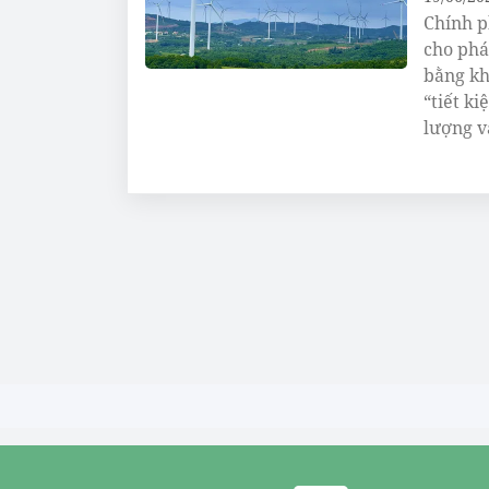
Chính p
cho phá
bằng kh
“tiết k
lượng v