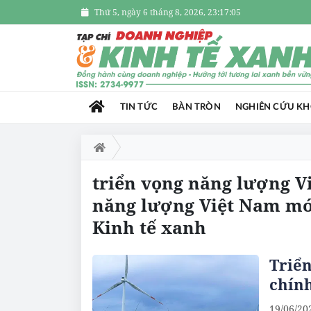
Thứ 5, ngày 6 tháng 8, 2026, 23:17:05
TIN TỨC
BÀN TRÒN
NGHIÊN CỨU K
triển vọng năng lượng Vi
năng lượng Việt Nam mới
Kinh tế xanh
Triển
chín
19/06/20