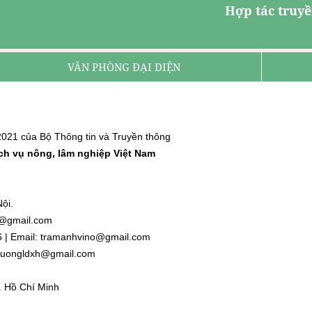
Hợp tác truyề
VĂN PHÒNG ĐẠI DIỆN
021 của Bộ Thông tin và Truyền thông
ịch vụ nông, lâm nghiệp Việt Nam
ội.
nh@gmail.com
6 | Email: tramanhvino@gmail.com
: duongldxh@gmail.com
. Hồ Chí Minh
l.com