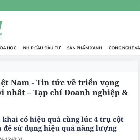
HOA HỌC
NHỊP CẦU ĐẦU TƯ
SẢN PHẨM XANH
CÔNG NGHỆ VÀ
ệt Nam - Tin tức về triển vọng
 nhất – Tạp chí Doanh nghiệp &
 khai có hiệu quả cùng lúc 4 trụ cột
h để sử dụng hiệu quả năng lượng
24 16:49:31