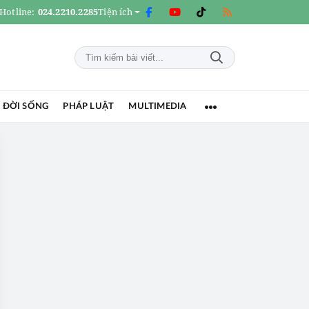
Hotline:
024.2210.2285
Tiện ích
 ĐỜI SỐNG
PHÁP LUẬT
MULTIMEDIA