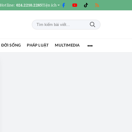
Hotline:
024.2210.2285
Tiện ích
 ĐỜI SỐNG
PHÁP LUẬT
MULTIMEDIA