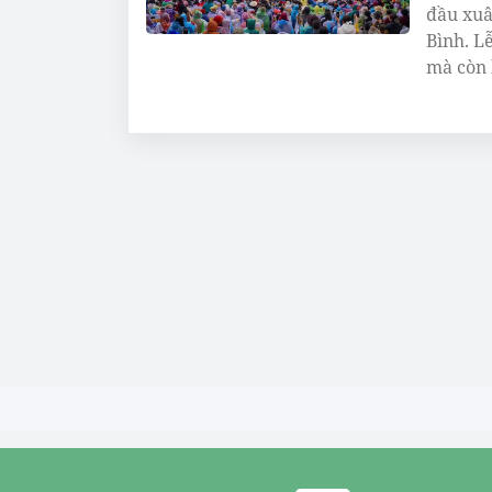
đầu xuâ
Bình. L
mà còn 