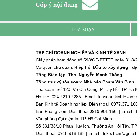
Góp ý nội dung
TÒA SOẠN
TẠP CHÍ DOANH NGHIỆP VÀ KINH TẾ XANH
Giấy phép hoạt động số 598/GP-BTTTT ngày 31/8/2
Cơ quan chủ quản:
Hiệp hội Đầu tư xây dựng - d
Tổng Biên tập: Ths. Nguyễn Mạnh Thắng
Tổng thư ký tòa soạn: Nhà báo Phạm Văn Bình
Tòa soạn: Số 120, Võ Chí Công, P. Tây Hồ, TP. Hà N
Hotline: 024.2210.2285 | Email: toasoan.kinhtexa
Ban Kinh tế Doanh nghiệp: Điện thoại 0977.371.16
Ban Phóng viên: Điện thoại 0919.901.156 | Email
Văn phòng đại diện tại TP. Hồ Chí Minh
Số 331/38/10 Phan Huy Ích, Phường An Hội Tây, TP
Điện thoại: 0918.918.188 | Email: dnktx.hcm@gmai