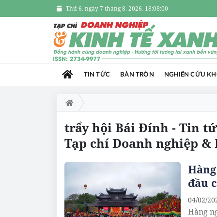
Thứ 6, ngày 7 tháng 8, 2026, 18:08:00
TIN TỨC
BÀN TRÒN
NGHIÊN CỨU K
trẩy hội Bái Đính - Tin t
Tạp chí Doanh nghiệp & 
Hàng 
đầu c
04/02/20
Hàng ng