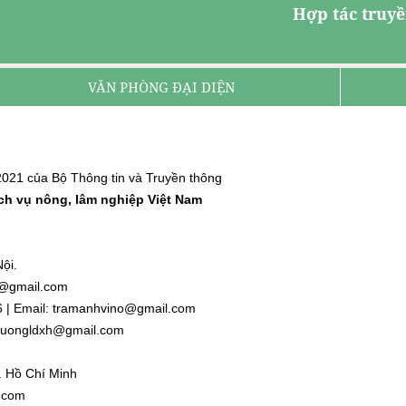
Hợp tác truyề
VĂN PHÒNG ĐẠI DIỆN
021 của Bộ Thông tin và Truyền thông
ịch vụ nông, lâm nghiệp Việt Nam
ội.
nh@gmail.com
6 | Email: tramanhvino@gmail.com
: duongldxh@gmail.com
. Hồ Chí Minh
l.com