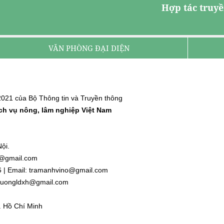
Hợp tác truyề
VĂN PHÒNG ĐẠI DIỆN
021 của Bộ Thông tin và Truyền thông
ịch vụ nông, lâm nghiệp Việt Nam
ội.
nh@gmail.com
6 | Email: tramanhvino@gmail.com
: duongldxh@gmail.com
. Hồ Chí Minh
l.com