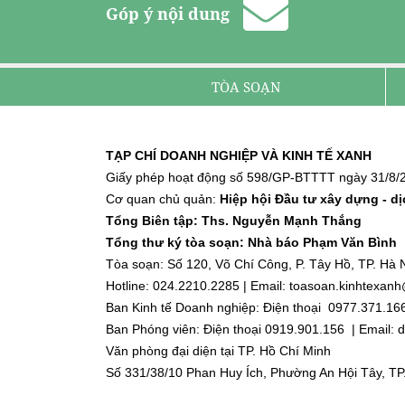
Góp ý nội dung
TÒA SOẠN
TẠP CHÍ DOANH NGHIỆP VÀ KINH TẾ XANH
Giấy phép hoạt động số 598/GP-BTTTT ngày 31/8/2
Cơ quan chủ quản:
Hiệp hội Đầu tư xây dựng - d
Tổng Biên tập: Ths. Nguyễn Mạnh Thắng
Tổng thư ký tòa soạn: Nhà báo Phạm Văn Bình
Tòa soạn: Số 120, Võ Chí Công, P. Tây Hồ, TP. Hà N
Hotline: 024.2210.2285 | Email: toasoan.kinhtexa
Ban Kinh tế Doanh nghiệp: Điện thoại 0977.371.16
Ban Phóng viên: Điện thoại 0919.901.156 | Email
Văn phòng đại diện tại TP. Hồ Chí Minh
Số 331/38/10 Phan Huy Ích, Phường An Hội Tây, TP
Điện thoại: 0918.918.188 | Email: dnktx.hcm@gmai