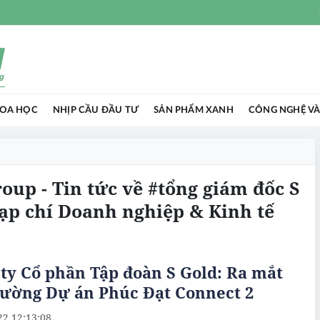
HOA HỌC
NHỊP CẦU ĐẦU TƯ
SẢN PHẨM XANH
CÔNG NGHỆ VÀ
oup - Tin tức về #tổng giám đốc S
ạp chí Doanh nghiệp & Kinh tế
ty Cổ phần Tập đoàn S Gold: Ra mắt
rường Dự án Phúc Đạt Connect 2
22 12:13:08