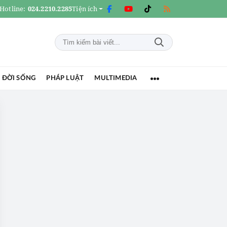
Hotline:
024.2210.2285
Tiện ích
 ĐỜI SỐNG
PHÁP LUẬT
MULTIMEDIA