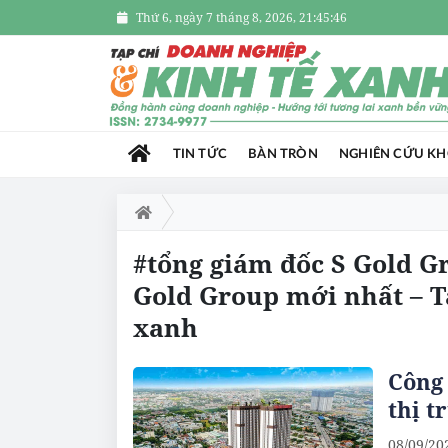
Thứ 6, ngày 7 tháng 8, 2026, 21:45:47
TIN TỨC
BÀN TRÒN
NGHIÊN CỨU K
#tổng giám đốc S Gold Gr
Gold Group mới nhất – T
xanh
Công 
thị t
08/09/20