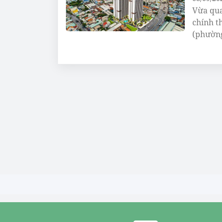
Vừa qua
chính t
(phường