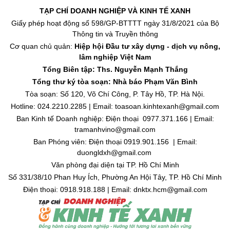
TẠP CHÍ DOANH NGHIỆP VÀ KINH TẾ XANH
Giấy phép hoạt động số 598/GP-BTTTT ngày 31/8/2021 của Bộ
Thông tin và Truyền thông
Cơ quan chủ quản:
Hiệp hội Đầu tư xây dựng - dịch vụ nông,
lâm nghiệp Việt Nam
Tổng Biên tập: Ths. Nguyễn Mạnh Thắng
Tổng thư ký tòa soạn: Nhà báo Phạm Văn Bình
Tòa soạn: Số 120, Võ Chí Công, P. Tây Hồ, TP. Hà Nội.
Hotline: 024.2210.2285 | Email: toasoan.kinhtexanh@gmail.com
Ban Kinh tế Doanh nghiệp: Điện thoại 0977.371.166 | Email:
tramanhvino@gmail.com
Ban Phóng viên: Điện thoại 0919.901.156 | Email:
duongldxh@gmail.com
Văn phòng đại diện tại TP. Hồ Chí Minh
Số 331/38/10 Phan Huy Ích, Phường An Hội Tây, TP. Hồ Chí Minh
Điện thoại: 0918.918.188 | Email: dnktx.hcm@gmail.com