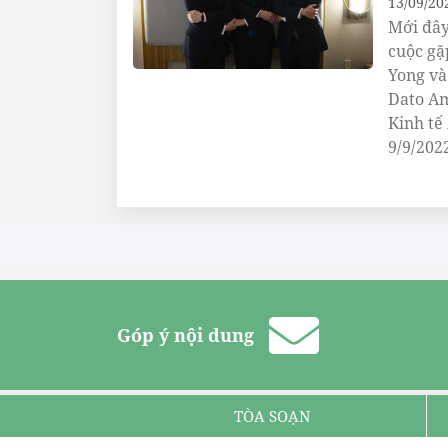
13/09/20
Mới đây
cuộc gặ
Yong và
Dato Am
Kinh tế
9/9/202
Góp ý nội dung
TÒA SOẠN