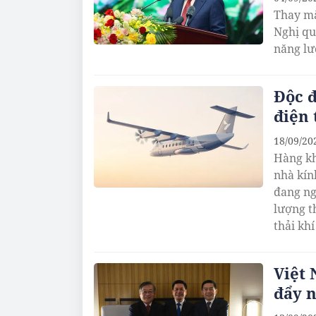
Thay mặ
Nghị qu
năng lư
Độc 
điện 
18/09/20
Hàng kh
nhà kín
đang n
lượng t
thải khí
Việt 
đẩy 