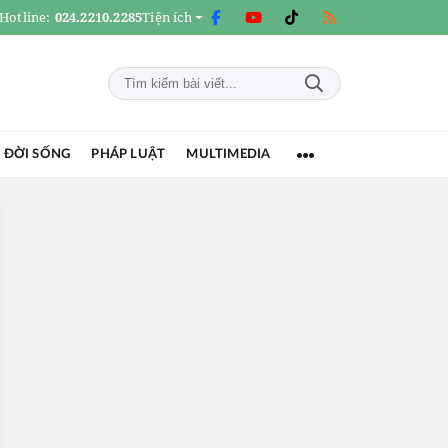
Hotline:
024.2210.2285
Tiện ích
 ĐỜI SỐNG
PHÁP LUẬT
MULTIMEDIA