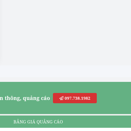
n thông, quảng cáo
097.738.1982
BẢNG GIÁ QUẢNG CÁO