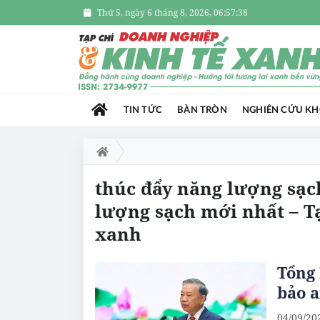
Thứ 5, ngày 6 tháng 8, 2026, 06:57:39
TIN TỨC
BÀN TRÒN
NGHIÊN CỨU K
thúc đẩy năng lượng sạch
lượng sạch mới nhất – T
xanh
Tổng
bảo a
04/09/20