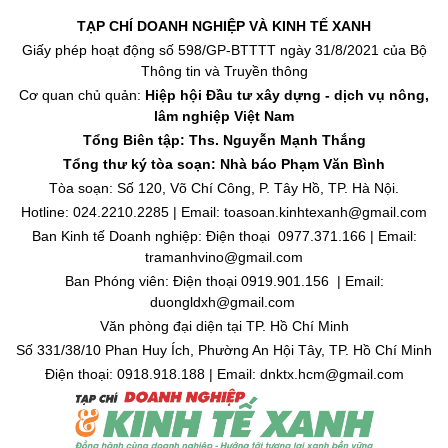
TẠP CHÍ DOANH NGHIỆP VÀ KINH TẾ XANH
Giấy phép hoạt động số 598/GP-BTTTT ngày 31/8/2021 của Bộ
Thông tin và Truyền thông
Cơ quan chủ quản:
Hiệp hội Đầu tư xây dựng - dịch vụ nông,
lâm nghiệp Việt Nam
Tổng Biên tập: Ths. Nguyễn Mạnh Thắng
Tổng thư ký tòa soạn: Nhà báo Phạm Văn Bình
Tòa soạn: Số 120, Võ Chí Công, P. Tây Hồ, TP. Hà Nội.
Hotline: 024.2210.2285 | Email: toasoan.kinhtexanh@gmail.com
Ban Kinh tế Doanh nghiệp: Điện thoại 0977.371.166 | Email:
tramanhvino@gmail.com
Ban Phóng viên: Điện thoại 0919.901.156 | Email:
duongldxh@gmail.com
Văn phòng đại diện tại TP. Hồ Chí Minh
Số 331/38/10 Phan Huy Ích, Phường An Hội Tây, TP. Hồ Chí Minh
Điện thoại: 0918.918.188 | Email: dnktx.hcm@gmail.com