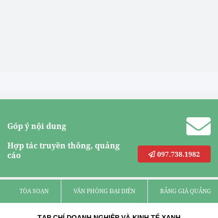
Góp ý nội dung
Hợp tác truyền thông, quảng
097.738.1982
cáo
TÒA SOẠN
VĂN PHÒNG ĐẠI DIỆN
BẢNG GIÁ QUẢNG C
TẠP CHÍ DOANH NGHIỆP VÀ KINH TẾ XANH