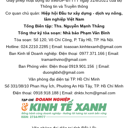
Giấy phép hoạt động số 598/GP-BTTTT ngày 31/8/2021 của Bộ
Thông tin và Truyền thông
Cơ quan chủ quản:
Hiệp hội Đầu tư xây dựng - dịch vụ nông,
lâm nghiệp Việt Nam
Tổng Biên tập: Ths. Nguyễn Mạnh Thắng
Tổng thư ký tòa soạn: Nhà báo Phạm Văn Bình
Tòa soạn: Số 120, Võ Chí Công, P. Tây Hồ, TP. Hà Nội.
Hotline: 024.2210.2285 | Email: toasoan.kinhtexanh@gmail.com
Ban Kinh tế Doanh nghiệp: Điện thoại 0977.371.166 | Email:
tramanhvino@gmail.com
Ban Phóng viên: Điện thoại 0919.901.156 | Email:
duongldxh@gmail.com
Văn phòng đại diện tại TP. Hồ Chí Minh
Số 331/38/10 Phan Huy Ích, Phường An Hội Tây, TP. Hồ Chí Minh
Điện thoại: 0918.918.188 | Email: dnktx.hcm@gmail.com
Văn phòng đại diện tại tỉnh Đắk Lắk