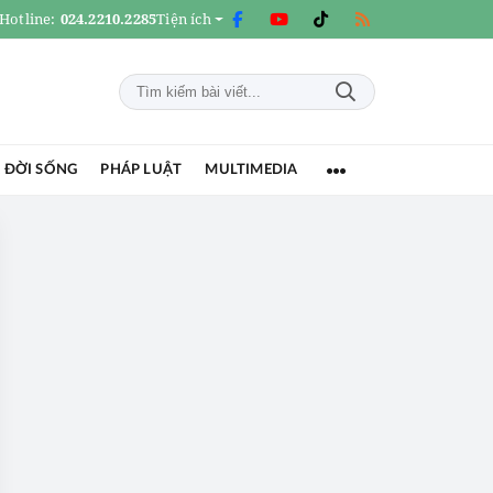
Hotline:
024.2210.2285
Tiện ích
 ĐỜI SỐNG
PHÁP LUẬT
MULTIMEDIA