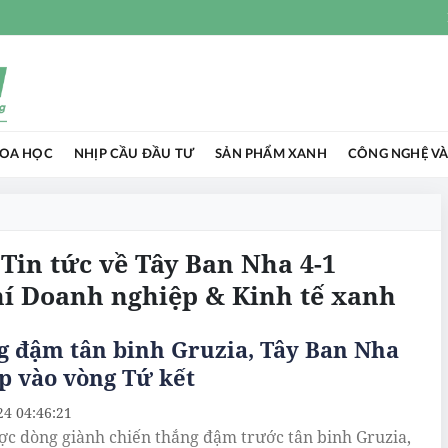
HOA HỌC
NHỊP CẦU ĐẦU TƯ
SẢN PHẨM XANH
CÔNG NGHỆ VÀ
 Tin tức về Tây Ban Nha 4-1
hí Doanh nghiệp & Kinh tế xanh
g đậm tân binh Gruzia, Tây Ban Nha
ếp vào vòng Tứ kết
24 04:46:21
ợc dòng giành chiến thắng đậm trước tân binh Gruzia,