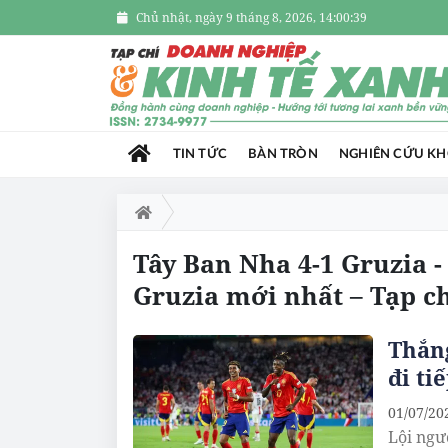
Chủ nhật, ngày 9 tháng 8, 2026, 14:00:40
TIN TỨC
BÀN TRÒN
NGHIÊN CỨU K
Tây Ban Nha 4-1 Gruzia -
Gruzia mới nhất – Tạp c
Thắn
đi ti
01/07/20
Lội ngư