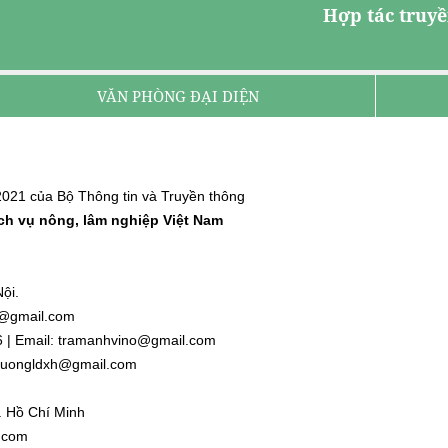
Hợp tác truyề
VĂN PHÒNG ĐẠI DIỆN
021 của Bộ Thông tin và Truyền thông
ịch vụ nông, lâm nghiệp Việt Nam
ội.
nh@gmail.com
6 | Email: tramanhvino@gmail.com
: duongldxh@gmail.com
. Hồ Chí Minh
l.com