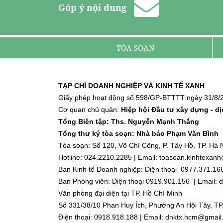
Góp ý nội dung
TÒA SOẠN
TẠP CHÍ DOANH NGHIỆP VÀ KINH TẾ XANH
Giấy phép hoạt động số 598/GP-BTTTT ngày 31/8/2
Cơ quan chủ quản:
Hiệp hội Đầu tư xây dựng - d
Tổng Biên tập: Ths. Nguyễn Mạnh Thắng
Tổng thư ký tòa soạn: Nhà báo Phạm Văn Bình
Tòa soạn: Số 120, Võ Chí Công, P. Tây Hồ, TP. Hà N
Hotline: 024.2210.2285 | Email: toasoan.kinhtexa
Ban Kinh tế Doanh nghiệp: Điện thoại 0977.371.16
Ban Phóng viên: Điện thoại 0919.901.156 | Email
Văn phòng đại diện tại TP. Hồ Chí Minh
Số 331/38/10 Phan Huy Ích, Phường An Hội Tây, TP
Điện thoại: 0918.918.188 | Email: dnktx.hcm@gmai