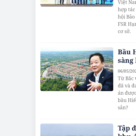
Việt Na
hợp tác
hội Bảo
FSR Hạn
cơ sở.
Bầu H
sàng 
06/05/20
Từ Bắc 
đã và đ
án được
bầu Hiể
sản?
Tập đ