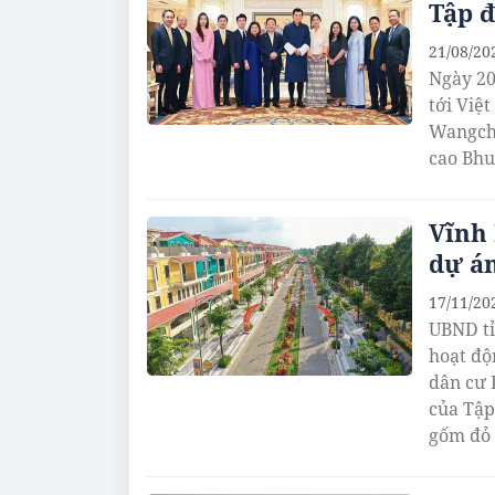
Tập 
21/08/20
Ngày 20
tới Việ
Wangchu
cao Bhu
Vĩnh 
dự á
17/11/20
UBND tỉ
hoạt độ
dân cư 
của Tập
gốm đỏ 