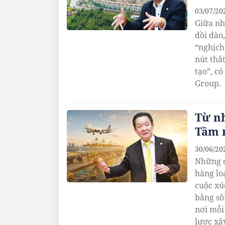
03/07/20
Giữa nh
dồi dào
“nghịch
nút thắ
tạo”, c
Group.
Từ n
Tầm 
30/06/20
Những c
hàng lo
cuộc xú
bằng sô
nơi mỗi
lược xâ