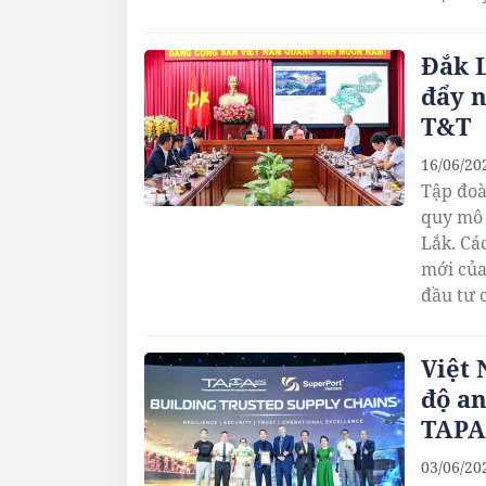
Đắk L
đẩy n
T&T
16/06/20
Tập đoà
quy mô 
Lắk. Cá
mới của
đầu tư 
Việt
độ an
TAPA
03/06/20