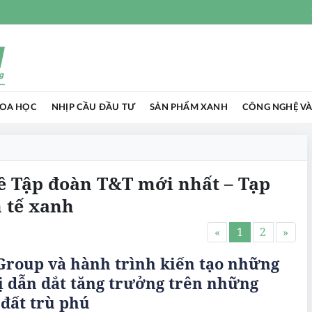
HOA HỌC
NHỊP CẦU ĐẦU TƯ
SẢN PHẨM XANH
CÔNG NGHỆ VÀ
về Tập đoàn T&T mới nhất – Tạp
 tế xanh
«
1
2
»
Group và hành trình kiến tạo những
ị dẫn dắt tăng trưởng trên những
đất trù phú