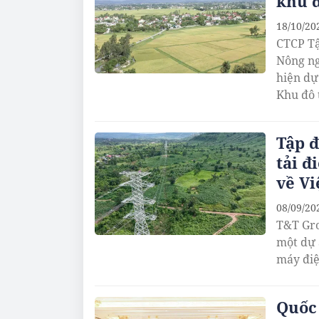
khu đ
18/10/20
CTCP Tậ
Nông ng
hiện dự
Khu đô 
Tập 
tải đ
về V
08/09/20
T&T Gro
một dự 
máy điệ
Quốc