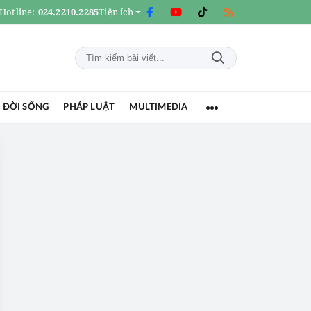
Hotline:
024.2210.2285
Tiện ích
 ĐỜI SỐNG
PHÁP LUẬT
MULTIMEDIA