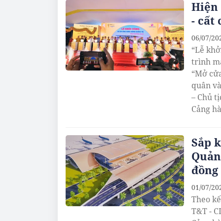
Hiện 
- cất
06/07/20
“Lễ khở
trình m
“Mở cửa
quân và
– Chủ t
Cảng hà
Linh, Q
Sắp 
Quảng
đồng
01/07/20
Theo kế
T&T - C