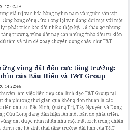
26 12:02:59
ững giá trị văn hóa hàng nghìn năm và nguồn sản vật
, Đồng bằng sông Cửu Long lại vẫn đang đối mặt với một
 lý” phát triển kéo dài nhiều thập kỷ. Để tháo gỡ những
t tăng trưởng, vùng đất này cần những “nhà đầu tư kiến
ó đủ tâm và tầm để xoay chuyển dòng chảy như T&T
hững vùng đất đến cực tăng trưởng:
nhìn của Bầu Hiển và T&T Group
26 14:22:44
huyến làm việc liên tiếp của lãnh đạo T&T Group tại
ạt địa phương thời gian qua không đơn thuần là các
c tiến đầu tư. Bắc Ninh, Quảng Trị, Tây Nguyên và Đồng
ng Cửu Long đang dần hiện lên một bản đồ phát triển,
 vùng đất được nhìn nhận như một mắt xích trong chiến
y dựng các hệ sinh thái tăng trưởng dài hạn của T&T.