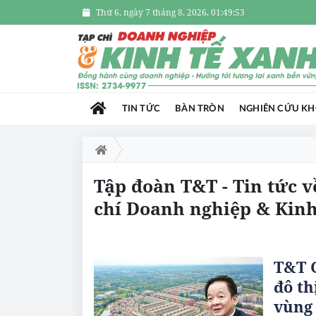
Thứ 6, ngày 7 tháng 8, 2026, 01:49:54
TIN TỨC
BÀN TRÒN
NGHIÊN CỨU K
Tập đoàn T&T - Tin tức 
chí Doanh nghiệp & Kinh
T&T 
đô th
vùng 