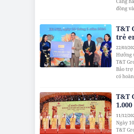
Cảng hà
đồng và
T&T G
trẻ 
22/03/20
Hưởng ứ
T&T Gro
Bảo trợ
có hoàn
T&T G
1.000
11/12/20
Ngày 10
T&T Gro