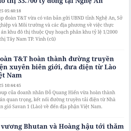
ô thị 33.700 tỷ đồng tại Nghệ An
25 05:40:18
p đoàn T&T vừa có văn bản gửi UBND tỉnh Nghệ An, Sở
hiệp và Môi trường và các địa phương về việc thực
 án khu đô thị thuộc Quy hoạch phân khu tỷ lệ 1/2000
thị Tây Nam TP. Vinh (cũ)
đoàn T&T hoàn thành đường truyền
iện xuyên biên giới, đưa điện từ Lào
iệt Nam
25 10:44:45
up của doanh nhân Đỗ Quang Hiển vừa hoàn thành
án quan trọng, kết nối đường truyền tải điện từ Nhà
n gió Savan 1 (Lào) về đến địa phận Việt Nam.
 vương Bhutan và Hoàng hậu tới thăm