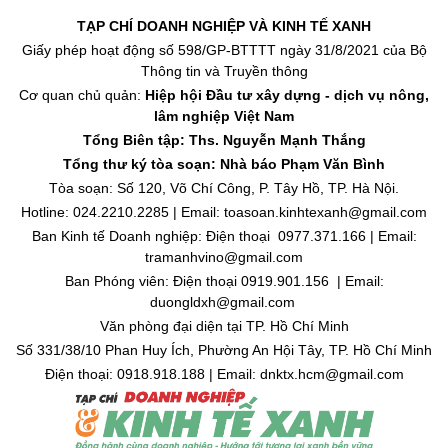
TẠP CHÍ DOANH NGHIỆP VÀ KINH TẾ XANH
Giấy phép hoạt động số 598/GP-BTTTT ngày 31/8/2021 của Bộ
Thông tin và Truyền thông
Cơ quan chủ quản:
Hiệp hội Đầu tư xây dựng - dịch vụ nông,
lâm nghiệp Việt Nam
Tổng Biên tập: Ths. Nguyễn Mạnh Thắng
Tổng thư ký tòa soạn: Nhà báo Phạm Văn Bình
Tòa soạn: Số 120, Võ Chí Công, P. Tây Hồ, TP. Hà Nội.
Hotline: 024.2210.2285 | Email: toasoan.kinhtexanh@gmail.com
Ban Kinh tế Doanh nghiệp: Điện thoại 0977.371.166 | Email:
tramanhvino@gmail.com
Ban Phóng viên: Điện thoại 0919.901.156 | Email:
duongldxh@gmail.com
Văn phòng đại diện tại TP. Hồ Chí Minh
Số 331/38/10 Phan Huy Ích, Phường An Hội Tây, TP. Hồ Chí Minh
Điện thoại: 0918.918.188 | Email: dnktx.hcm@gmail.com