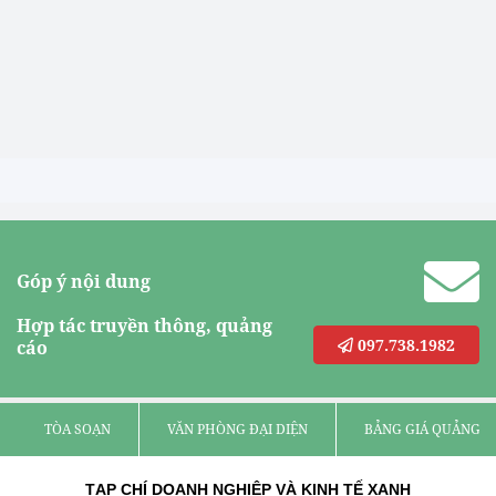
Góp ý nội dung
Hợp tác truyền thông, quảng
097.738.1982
cáo
TÒA SOẠN
VĂN PHÒNG ĐẠI DIỆN
BẢNG GIÁ QUẢNG C
TẠP CHÍ DOANH NGHIỆP VÀ KINH TẾ XANH