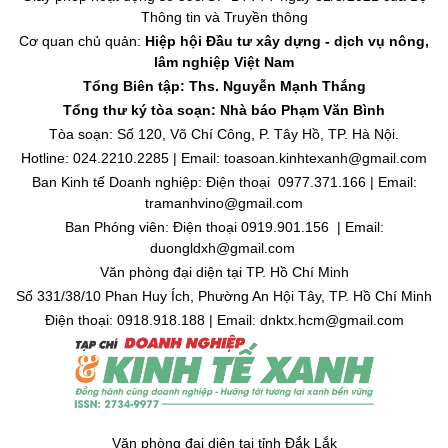
Thông tin và Truyền thông
Cơ quan chủ quản:
Hiệp hội Đầu tư xây dựng - dịch vụ nông,
lâm nghiệp Việt Nam
Tổng Biên tập: Ths. Nguyễn Mạnh Thắng
Tổng thư ký tòa soạn: Nhà báo Phạm Văn Bình
Tòa soạn: Số 120, Võ Chí Công, P. Tây Hồ, TP. Hà Nội.
Hotline: 024.2210.2285 | Email: toasoan.kinhtexanh@gmail.com
Ban Kinh tế Doanh nghiệp: Điện thoại 0977.371.166 | Email:
tramanhvino@gmail.com
Ban Phóng viên: Điện thoại 0919.901.156 | Email:
duongldxh@gmail.com
Văn phòng đại diện tại TP. Hồ Chí Minh
Số 331/38/10 Phan Huy Ích, Phường An Hội Tây, TP. Hồ Chí Minh
Điện thoại: 0918.918.188 | Email: dnktx.hcm@gmail.com
Văn phòng đại diện tại tỉnh Đắk Lắk