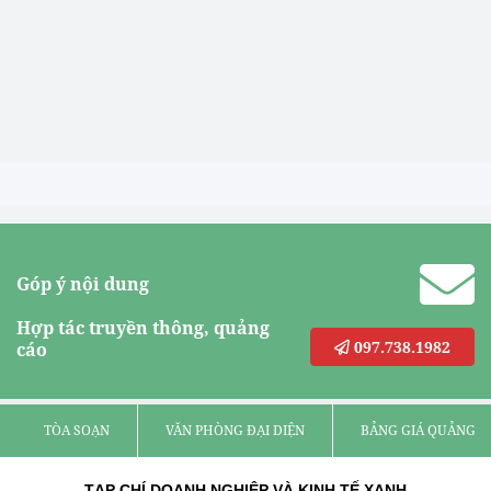
Góp ý nội dung
Hợp tác truyền thông, quảng
097.738.1982
cáo
TÒA SOẠN
VĂN PHÒNG ĐẠI DIỆN
BẢNG GIÁ QUẢNG C
TẠP CHÍ DOANH NGHIỆP VÀ KINH TẾ XANH