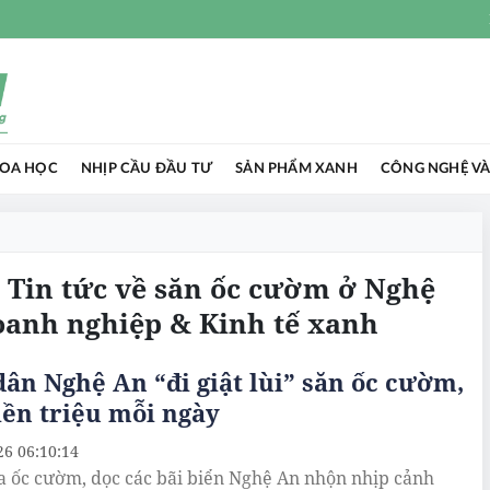
HOA HỌC
NHỊP CẦU ĐẦU TƯ
SẢN PHẨM XANH
CÔNG NGHỆ VÀ
 Tin tức về săn ốc cườm ở Nghệ
oanh nghiệp & Kinh tế xanh
ân Nghệ An “đi giật lùi” săn ốc cườm,
iền triệu mỗi ngày
26 06:10:14
 ốc cườm, dọc các bãi biển Nghệ An nhộn nhịp cảnh