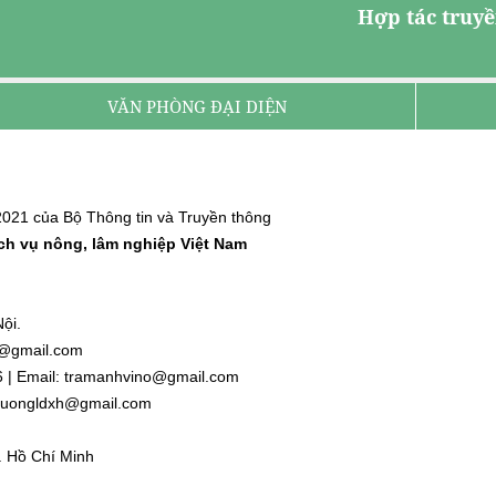
Hợp tác truyề
VĂN PHÒNG ĐẠI DIỆN
021 của Bộ Thông tin và Truyền thông
ịch vụ nông, lâm nghiệp Việt Nam
ội.
nh@gmail.com
6 | Email: tramanhvino@gmail.com
: duongldxh@gmail.com
. Hồ Chí Minh
l.com