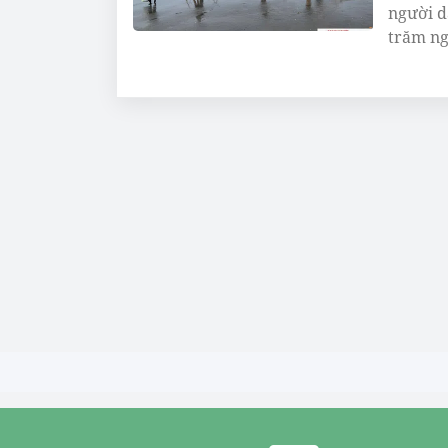
người d
trăm ng