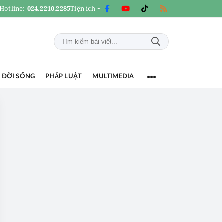
Hotline:
024.2210.2285
Tiện ích
 ĐỜI SỐNG
PHÁP LUẬT
MULTIMEDIA