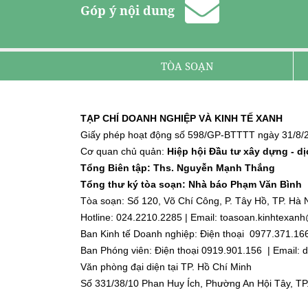
Góp ý nội dung
TÒA SOẠN
TẠP CHÍ DOANH NGHIỆP VÀ KINH TẾ XANH
Giấy phép hoạt động số 598/GP-BTTTT ngày 31/8/2
Cơ quan chủ quản:
Hiệp hội Đầu tư xây dựng - d
Tổng Biên tập: Ths. Nguyễn Mạnh Thắng
Tổng thư ký tòa soạn: Nhà báo Phạm Văn Bình
Tòa soạn: Số 120, Võ Chí Công, P. Tây Hồ, TP. Hà N
Hotline: 024.2210.2285 | Email: toasoan.kinhtexa
Ban Kinh tế Doanh nghiệp: Điện thoại 0977.371.16
Ban Phóng viên: Điện thoại 0919.901.156 | Email
Văn phòng đại diện tại TP. Hồ Chí Minh
Số 331/38/10 Phan Huy Ích, Phường An Hội Tây, TP
Điện thoại: 0918.918.188 | Email: dnktx.hcm@gmai