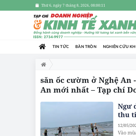
Thứ 6, ngày 7 tháng 8, 2026, 08:00:11
TIN TỨC
BÀN TRÒN
NGHIÊN CỨU K
săn ốc cườm ở Nghệ An -
An mới nhất – Tạp chí D
Ngư d
thu t
12/05/20
Vào mùa