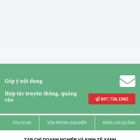
Góp ý nội dung
Hợp tác truyền thông, quảng
097.738.1982
cáo
TÒA SOẠN
VĂN PHÒNG ĐẠI DIỆN
BẢNG GIÁ QUẢNG C
TẠP CHÍ DOANH NGHIỆP VÀ KINH TẾ XANH