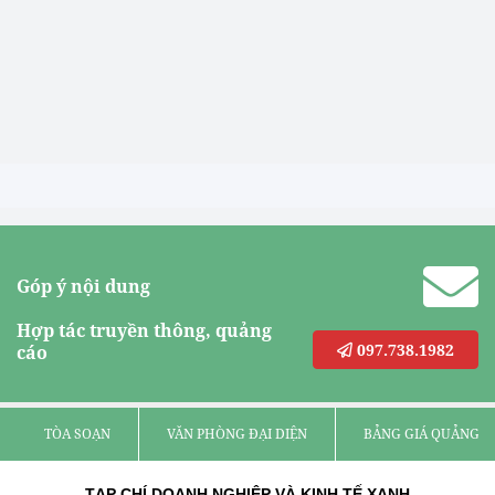
Góp ý nội dung
Hợp tác truyền thông, quảng
097.738.1982
cáo
TÒA SOẠN
VĂN PHÒNG ĐẠI DIỆN
BẢNG GIÁ QUẢNG C
TẠP CHÍ DOANH NGHIỆP VÀ KINH TẾ XANH