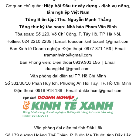
Cơ quan chủ quản:
Hiệp hội Đầu tư xây dựng - dịch vụ nông,
lâm nghiệp Việt Nam
Tổng Biên tập: Ths. Nguyễn Mạnh Thắng
Tổng thư ký tòa soạn: Nhà báo Phạm Văn Bình
Tòa soạn: Số 120, Võ Chí Công, P. Tây Hồ, TP. Hà Nội.
Hotline: 024.2210.2285 | Email: toasoan.kinhtexanh@gmail.com
Ban Kinh tế Doanh nghiệp: Điện thoại 0977.371.166 | Email:
tramanhvino@gmail.com
Ban Phóng viên: Điện thoại 0919.901.156 | Email:
duongldxh@gmail.com
Văn phòng đại diện tại TP. Hồ Chí Minh
Số 331/38/10 Phan Huy Ích, Phường An Hội Tây, TP. Hồ Chí Minh
Điện thoại: 0918.918.188 | Email: dnktx.hcm@gmail.com
Văn phòng đại diện tại tỉnh Đắk Lắk
Số 179 đường Hoàng Thế Thiện, P. Buôn Ma Thuột, tỉnh Đắk Lắk