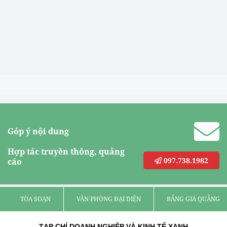
Góp ý nội dung
Hợp tác truyền thông, quảng
097.738.1982
cáo
TÒA SOẠN
VĂN PHÒNG ĐẠI DIỆN
BẢNG GIÁ QUẢNG C
TẠP CHÍ DOANH NGHIỆP VÀ KINH TẾ XANH