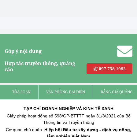
Góp ý nội dung
Hợp tác truyền thông, quảng
097.738.1982
cáo
TÒA SOẠN
VĂN PHÒNG ĐẠI DIỆN
BẢNG GIÁ QUẢNG C
TẠP CHÍ DOANH NGHIỆP VÀ KINH TẾ XANH
Giấy phép hoạt động số 598/GP-BTTTT ngày 31/8/2021 của Bộ
Thông tin và Truyền thông
Cơ quan chủ quản:
Hiệp hội Đầu tư xây dựng - dịch vụ nông,
lâm nghiệp Việt Nam