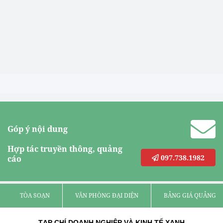
Góp ý nội dung
Hợp tác truyền thông, quảng
097.738.1982
cáo
TÒA SOẠN
VĂN PHÒNG ĐẠI DIỆN
BẢNG GIÁ QUẢNG C
TẠP CHÍ DOANH NGHIỆP VÀ KINH TẾ XANH