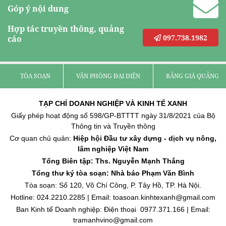
Góp ý nội dung
Hợp tác truyền thông, quảng
097.738.1982
cáo
TÒA SOẠN
VĂN PHÒNG ĐẠI DIỆN
BẢNG GIÁ QUẢNG C
TẠP CHÍ DOANH NGHIỆP VÀ KINH TẾ XANH
Giấy phép hoạt động số 598/GP-BTTTT ngày 31/8/2021 của Bộ
Thông tin và Truyền thông
Cơ quan chủ quản:
Hiệp hội Đầu tư xây dựng - dịch vụ nông,
lâm nghiệp Việt Nam
Tổng Biên tập: Ths. Nguyễn Mạnh Thắng
Tổng thư ký tòa soạn: Nhà báo Phạm Văn Bình
Tòa soạn: Số 120, Võ Chí Công, P. Tây Hồ, TP. Hà Nội.
Hotline: 024.2210.2285 | Email: toasoan.kinhtexanh@gmail.com
Ban Kinh tế Doanh nghiệp: Điện thoại 0977.371.166 | Email:
tramanhvino@gmail.com